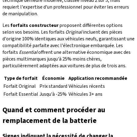
technique demeure modérée, classée niveau 2 sur 5, mais
requiert l'expertise d'un professionnel pour éviter les erreurs
de manipulation.
Les
forfaits constructeur
proposent différentes options
selon vos besoins. Les forfaits
Original
incluent des pièces
d'origine 100% identiques aux véhicules neufs, garantissant une
compatibilité parfaite avec l'électronique embarquée. Les
forfaits
Essential
offrent une alternative économique avec des
pièces multimarques jusqu'à 25% moins chères,
particulièrement adaptées aux voitures de plus de trois ans.
Type de forfait
Économie
Application recommandée
Forfait Original
Prix standard
Véhicules récents
Forfait Essential
Jusqu'à -25%
Véhicules 3+ ans
Quand et comment procéder au
remplacement de la batterie
Signes indiquant la nécessité de changer la