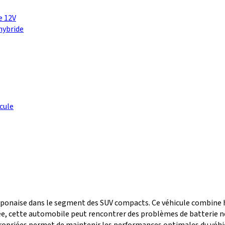
e 12V
 hybride
cule
 japonaise dans le segment des SUV compacts. Ce véhicule combin
e, cette automobile peut rencontrer des problèmes de batterie né
opriées permet de maintenir les performances optimales du véhicul