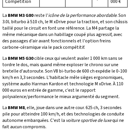
Competition
000 €
La
BMW M3 G80
reste l'
icône de la performance abordable
. Son
3.0L biturbo à 510 ch, le M xDrive pour la traction, et son châssis
taillé pour le circuit en font une référence. La M4 partage la
même mécanique dans un habillage coupé plus agressif, avec
des passages d'air avant fonctionnels et l'option freins
carbone-céramique via le pack compétitif.
La
BMW M5 G30
cible ceux qui veulent avaler 1 000 km sans se
tordre le dos, mais quand même exploser le chrono sur une
bretelle d'autoroute. Son V8 bi-turbo de 600 ch expédie le 0-100
km/h en 3,3 secondes. L'habitacle mêle sièges ergonomiques,
système audio Harman Kardon et technologie M xDrive. À 110
000 euros en entrée de gamme, c'est le rapport
polyvalence/performance le mieux argumenté du segment.
La
BMW M8
, elle, joue dans une autre cour. 625 ch, 3 secondes
pile pour atteindre 100 km/h, et des technologies de conduite
autonome embarquées. C'est la
voiture sportive de luxe
qui ne
fait aucun compromis.