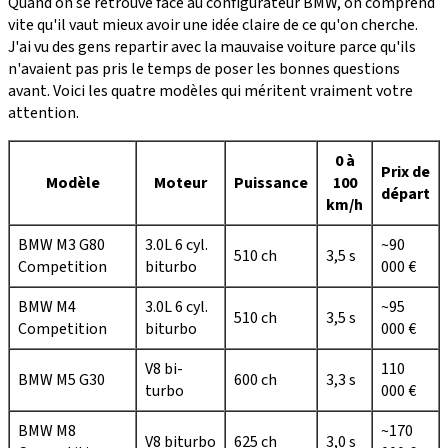
Quand on se retrouve face au configurateur BMW, on comprend
vite qu'il vaut mieux avoir une idée claire de ce qu'on cherche.
J'ai vu des gens repartir avec la mauvaise voiture parce qu'ils
n'avaient pas pris le temps de poser les bonnes questions
avant. Voici les quatre modèles qui méritent vraiment votre
attention.
0 à
Prix de
Modèle
Moteur
Puissance
100
départ
km/h
BMW M3 G80
3.0L 6 cyl.
~90
510 ch
3,5 s
Competition
biturbo
000 €
BMW M4
3.0L 6 cyl.
~95
510 ch
3,5 s
Competition
biturbo
000 €
V8 bi-
110
BMW M5 G30
600 ch
3,3 s
turbo
000 €
BMW M8
~170
V8 biturbo
625 ch
3,0 s