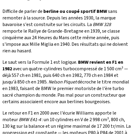
Difficile de parler de
berline ou coupé sportif BMW
sans
remonter à la source. Depuis les années 1930, la marque
bavaroise s'est construite sur les circuits. La
BMW 328
remporte le Rallye de Grande-Bretagne en 1939, se classe
cinquième aux 24 Heures du Mans cette même année, puis
s'impose aux Mille Miglia en 1940. Des résultats qui ne doivent
rien au hasard.
Le saut vers la Formule 1 est logique.
BMW revient en F1 en
1982
avec un quatre-cylindres turbocompressé de 1 500 cm³ —
déjà 557 ch en 1981, puis 640 ch en 1982, 770 ch en 1984 et
jusqu'à 850 ch en 1985.
Nelson Piquet
décroche le titre mondial
en 1983, faisant de BMW le premier motoriste de l'ère turbo
sacré champion du monde. Pas mal pour un constructeur que
certains associaient encore aux berlines bourgeoises.
Le retour en F1 en 2000 avec l'écurie Williams apporte le
moteur
BMW E41-4
: un 10 cylindres en V de 2 998 cm³, 800 ch,
130 kg sur la balance et un régime maximal de 17 200 tr/min. La
progression est constante — les moteurs P80 à P84 de 2001 à