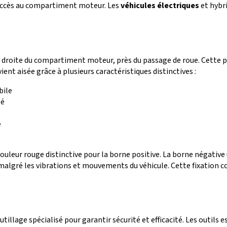
l'accès au compartiment moteur. Les
véhicules électriques
et hybr
t droite du compartiment moteur, près du passage de roue. Cette p
ent aisée grâce à plusieurs caractéristiques distinctives :
bile
té
e
uleur rouge distinctive pour la borne positive. La borne négative
malgré les vibrations et mouvements du véhicule. Cette fixation c
tillage spécialisé pour garantir sécurité et efficacité. Les outil