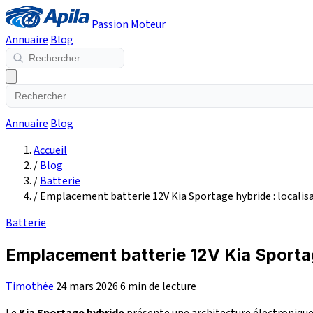
Passion Moteur
Annuaire
Blog
Annuaire
Blog
Accueil
/
Blog
/
Batterie
/
Emplacement batterie 12V Kia Sportage hybride : localisa
Batterie
Emplacement batterie 12V Kia Sportage
Timothée
24 mars 2026
6 min de lecture
Le
Kia Sportage hybride
présente une architecture électroniqu