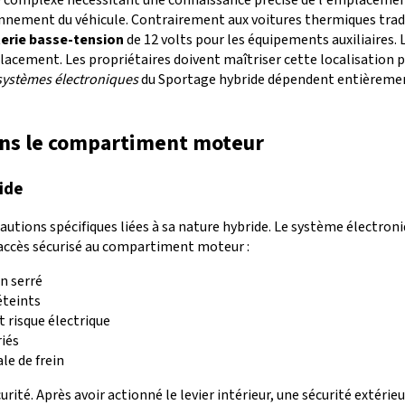
nnement du véhicule. Contrairement aux voitures thermiques tradit
erie basse-tension
de 12 volts pour les équipements auxiliaires. L
cement. Les propriétaires doivent maîtriser cette localisation p
systèmes électroniques
du Sportage hybride dépendent entièreme
dans le compartiment moteur
ide
autions spécifiques liées à sa nature hybride. Le système électro
 accès sécurisé au compartiment moteur :
in serré
éteints
 risque électrique
iés
ale de frein
ité. Après avoir actionné le levier intérieur, une sécurité extéri