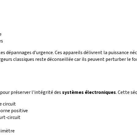
e
es
 les dépannages d'urgence. Ces appareils délivrent la puissance n
hargeurs classiques reste déconseillée car ils peuvent perturber 
pour préserver l'intégrité des
systèmes électroniques
. Cette sé
 circuit
orne positive
rt-circuit
ltimètre