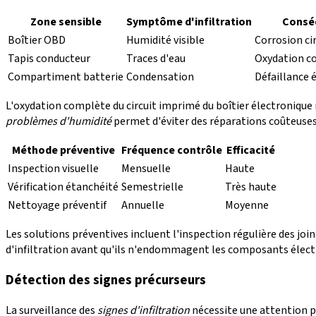
Zone sensible
Symptôme d'infiltration
Consé
Boîtier OBD
Humidité visible
Corrosion ci
Tapis conducteur
Traces d'eau
Oxydation c
Compartiment batterie
Condensation
Défaillance 
L'oxydation complète du circuit imprimé du boîtier électroniqu
problèmes d'humidité
permet d'éviter des réparations coûteuse
Méthode préventive
Fréquence contrôle
Efficacité
Inspection visuelle
Mensuelle
Haute
Vérification étanchéité
Semestrielle
Très haute
Nettoyage préventif
Annuelle
Moyenne
Les solutions préventives incluent l'inspection régulière des join
d'infiltration avant qu'ils n'endommagent les composants électr
Détection des signes précurseurs
La surveillance des
signes d'infiltration
nécessite une attention p