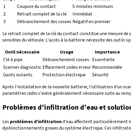
1
Coupure du contact
5 minutes minimum
2
Retrait complet de la clé
Immédiat
3
Débranchement des cosses
Négatif en premier
Le retrait complet de la clé du contact constitue une mesure de 
sensibles du véhicule. L'accès à la batterie nécessite des outils s
Outil nécessaire
Usage
Importance
Clé à pipe
Débranchement cosses
Essentielle
Scanner diagnostic
Effacement codes erreur
Recommandée
Gants isolants
Protection électrique
Sécurité
Après l'installation de la nouvelle batterie, l'utilisation d'un 
paramètres radio s'avère généralement nécessaire suite au rem
Problèmes d'infiltration d'eau et soluti
Les
problèmes d'infiltration
d'eau affectent particulièrement le
dysfonctionnements graves du système électrique. Ces infiltration