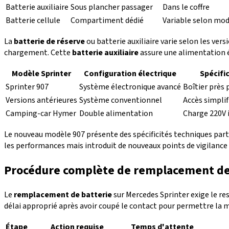
Batterie auxiliaire
Sous plancher passager
Dans le coffre
Batterie cellule
Compartiment dédié
Variable selon mo
La
batterie de réserve
ou batterie auxiliaire varie selon les ver
chargement. Cette
batterie auxiliaire
assure une alimentation é
Modèle Sprinter
Configuration électrique
Spécifi
Sprinter 907
Système électronique avancé
Boîtier près 
Versions antérieures
Système conventionnel
Accès simplif
Camping-car Hymer
Double alimentation
Charge 220V 
Le nouveau modèle 907 présente des spécificités techniques parti
les performances mais introduit de nouveaux points de vigilance
Procédure complète de remplacement de 
Le
remplacement de batterie
sur Mercedes Sprinter exige le res
délai approprié après avoir coupé le contact pour permettre la mi
Étape
Action requise
Temps d'attente