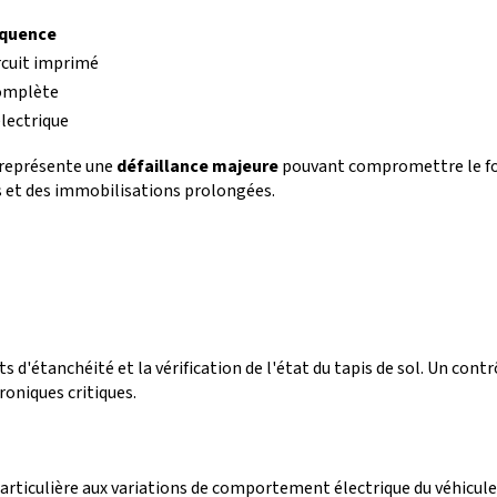
quence
rcuit imprimé
omplète
électrique
e représente une
défaillance majeure
pouvant compromettre le fon
s et des immobilisations prolongées.
ts d'étanchéité et la vérification de l'état du tapis de sol. Un cont
oniques critiques.
articulière aux variations de comportement électrique du véhicule