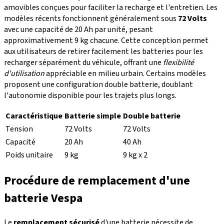
amovibles conçues pour faciliter la recharge et l'entretien. Les
modèles récents fonctionnent généralement sous
72 Volts
avec une capacité de 20 Ah par unité, pesant
approximativement 9 kg chacune. Cette conception permet
aux utilisateurs de retirer facilement les batteries pour les
recharger séparément du véhicule, offrant une
flexibilité
d'utilisation
appréciable en milieu urbain. Certains modèles
proposent une configuration double batterie, doublant
l'autonomie disponible pour les trajets plus longs.
Caractéristique
Batterie simple
Double batterie
Tension
72 Volts
72 Volts
Capacité
20 Ah
40 Ah
Poids unitaire
9 kg
9 kg x 2
Procédure de remplacement d'une
batterie Vespa
Le
remplacement sécurisé
d'une batterie nécessite de