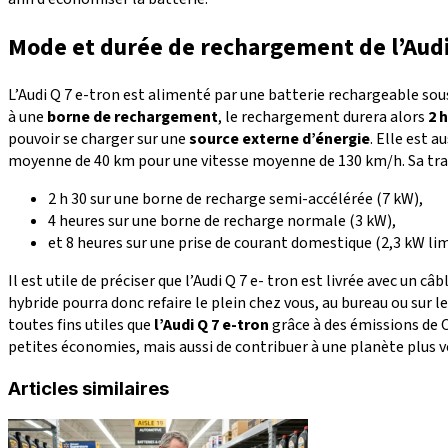
Mode et durée de rechargement de l’Audi
L’Audi Q 7 e-tron est alimenté par une batterie rechargeable sou
à une
borne de rechargement
, le rechargement durera alors
2 h
pouvoir se charger sur une
source externe d’énergie
. Elle est 
moyenne de 40 km pour une vitesse moyenne de 130 km/h. Sa trapp
2 h 30 sur une borne de recharge semi-accélérée (7 kW),
4 heures sur une borne de recharge normale (3 kW),
et 8 heures sur une prise de courant domestique (2,3 kW limi
Il est utile de préciser que l’Audi Q 7 e- tron est livrée avec un
hybride pourra donc refaire le plein chez vous, au bureau ou sur l
toutes fins utiles que
l’Audi Q 7 e-tron
grâce à des émissions de
petites économies, mais aussi de contribuer à une planète plus ver
Articles similaires