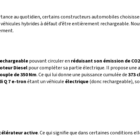
tance au quotidien, certains constructeurs automobiles choisissent
véhicules hybrides à défaut d’être entièrement rechargeable. Nous
gement.
rechargeable
pouvant circuler en
réduisant son émission de CO2
oteur Diesel
pour compléter sa partie électrique. Il propose une 
couple de 350 Nm
. Ce qui lui donne une puissance cumulée de
373 c
di Q 7 e-tron
étant un véhicule
électrique
(donc rechargeable), s
célérateur active
. Ce qui signifie que dans certaines conditions e