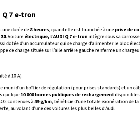
 Q 7 e-tron
s une durée de
8 heures
, quand elle est branchée à une
prise de c
 30
. Voiture
électrique,
l’AUDI Q 7 e-tron
intègre sous sa carrosse
aussi dotée d’un accumulateur qui se charge d’alimenter le bloc él
e de charge située sur l’aile arrière gauche renferme un chargeu
té à 10 A).
 câble muni d’un boîtier de régulation (pour prises standards) et u
es quelque
10 000 bornes publiques de rechargement
disponibles 
 CO2 contenues à
49 g/km
, bénéficie d’une totale exonération de l
te, au volant d’une des voitures les plus belles d’Audi.