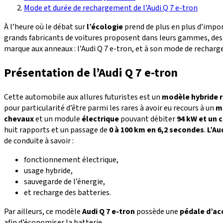
Mode et durée de rechargement de l’Audi Q 7 e-tron
À l’heure où le débat sur
l’écologie
prend de plus en plus d’impor
grands fabricants de voitures proposent dans leurs gammes, des 
marque aux anneaux : l’Audi Q 7 e-tron, et à son mode de rechar
Présentation de l’Audi Q 7 e-tron
Cette automobile aux allures futuristes est un
modèle hybride 
pour particularité d’être parmi les rares à avoir eu recours à un
m
chevaux
et un module
électrique
pouvant débiter
94 kW et un 
huit rapports et un passage de
0 à 100 km en 6,2 secondes
.
L’Au
de conduite à savoir :
fonctionnement électrique,
usage hybride,
sauvegarde de l’énergie,
et recharge des batteries.
Par ailleurs, ce modèle
Audi Q 7 e-tron
possède une
pédale d’ac
afin d’économiser la batterie.