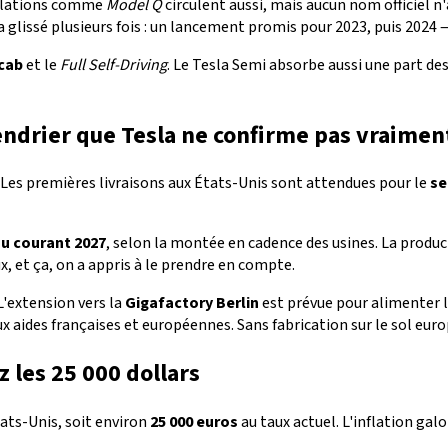
ellations comme
Model Q
circulent aussi, mais aucun nom officiel n'
r a glissé plusieurs fois : un lancement promis pour 2023, puis 202
cab
et le
Full Self-Driving
. Le Tesla Semi absorbe aussi une part de
alendrier que Tesla ne confirme pas vraimen
. Les premières livraisons aux États-Unis sont attendues pour le
se
ou courant 2027
, selon la montée en cadence des usines. La produ
, et ça, on a appris à le prendre en compte.
 L'extension vers la
Gigafactory Berlin
est prévue pour alimenter 
x aides françaises et européennes. Sans fabrication sur le sol eur
z les 25 000 dollars
ats-Unis, soit environ
25 000 euros
au taux actuel. L'inflation galo