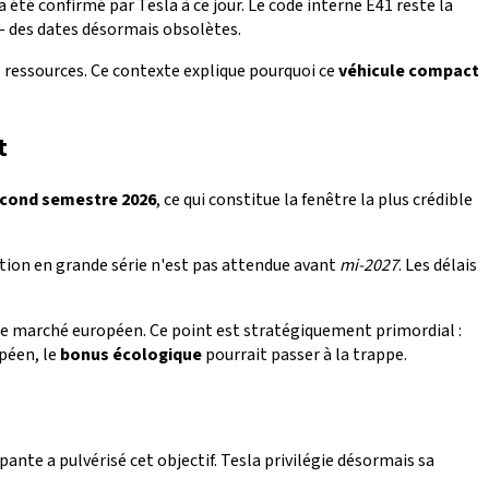
a été confirmé par Tesla à ce jour. Le code interne E41 reste la
4 — des dates désormais obsolètes.
s ressources. Ce contexte explique pourquoi ce
véhicule compact
t
cond semestre 2026
, ce qui constitue la fenêtre la plus crédible
ction en grande série n'est pas attendue avant
mi-2027
. Les délais
le marché européen. Ce point est stratégiquement primordial :
opéen, le
bonus écologique
pourrait passer à la trappe.
pante a pulvérisé cet objectif. Tesla privilégie désormais sa