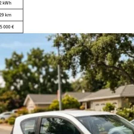
82 kWh
629 km
5 000 €