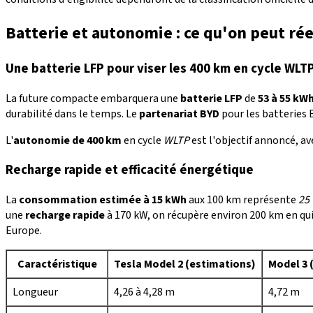
Batterie et autonomie : ce qu'on peut ré
Une batterie LFP pour viser les 400 km en cycle WLT
La future compacte embarquera une
batterie LFP
de
53 à 55 kW
durabilité dans le temps. Le
partenariat BYD
pour les batteries 
L'
autonomie de 400 km
en cycle
WLTP
est l'objectif annoncé, a
Recharge rapide et efficacité énergétique
La
consommation estimée à 15 kWh
aux 100 km représente
25
une
recharge rapide
à 170 kW, on récupère environ 200 km en qu
Europe.
Caractéristique
Tesla Model 2 (estimations)
Model 3 
Longueur
4,26 à 4,28 m
4,72 m