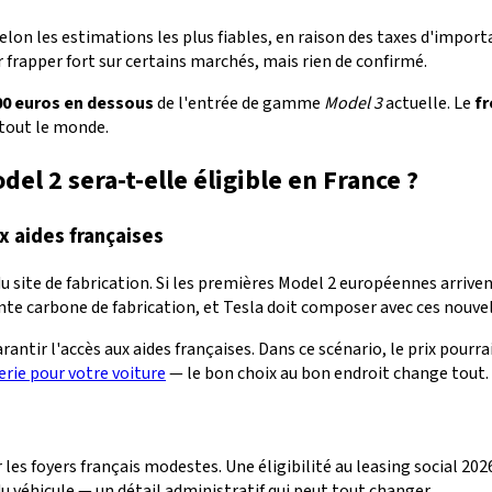
elon les estimations les plus fiables, en raison des taxes d'import
 frapper fort sur certains marchés, mais rien de confirmé.
00 euros en dessous
de l'entrée de gamme
Model 3
actuelle. Le
fr
 tout le monde.
del 2 sera-t-elle éligible en France ?
x aides françaises
 site de fabrication. Si les premières Model 2 européennes arrive
nte carbone de fabrication, et Tesla doit composer avec ces nouvell
rantir l'accès aux aides françaises. Dans ce scénario, le prix pour
erie pour votre voiture
— le bon choix au bon endroit change tout.
es foyers français modestes. Une éligibilité au leasing social 2026
 du véhicule — un détail administratif qui peut tout changer.