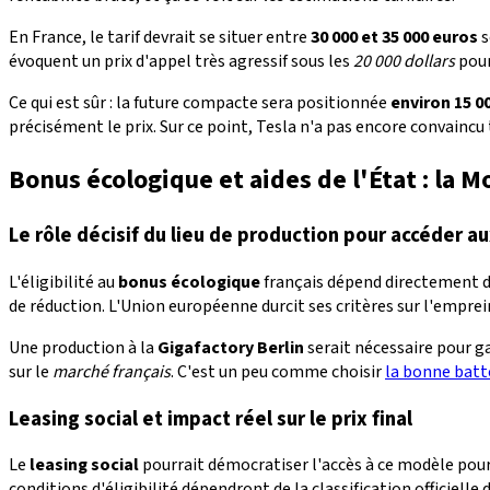
En France, le tarif devrait se situer entre
30 000 et 35 000 euros
s
évoquent un prix d'appel très agressif sous les
20 000 dollars
pour
Ce qui est sûr : la future compacte sera positionnée
environ 15 0
précisément le prix. Sur ce point, Tesla n'a pas encore convaincu
Bonus écologique et aides de l'État : la Mo
Le rôle décisif du lieu de production pour accéder au
L'éligibilité au
bonus écologique
français dépend directement du
de réduction. L'Union européenne durcit ses critères sur l'emprei
Une production à la
Gigafactory Berlin
serait nécessaire pour ga
sur le
marché français
. C'est un peu comme choisir
la bonne batt
Leasing social et impact réel sur le prix final
Le
leasing social
pourrait démocratiser l'accès à ce modèle pour l
conditions d'éligibilité dépendront de la classification officielle