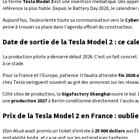
Le terme
Tesla Model 2
est une invention médiatique. Des app
référence la plus fiable. Depuis le Battery Day 2020, le calendrie
Aujourd'hui,
Tesla
oriente toute sa communication vers le
Cyber
peine à trouver sa place dans l'agenda officiel du constructeur.
Date de sortie de la Tesla Model 2 : ce c
La production pilote a démarré début 2026. C'est un fait concret
à ce stade.
Pour la France et l'Europe, patience. Il faudra attendre
fin 2026 
chez Tesla swinguent souvent au gré des annonces sur les réseaux
Côté sites de production, la
Gigafactory Shanghai
ouvre le bal.
une
production 2027
à Berlin conditionne directement l'accès au
Prix de la Tesla Model 2 en France : oublie
Elon Musk
avait promis un ticket d'entrée à
25 000 dollars
aux Ét
rentabilité brute, et ça se voit sur les estimations tarifaires.