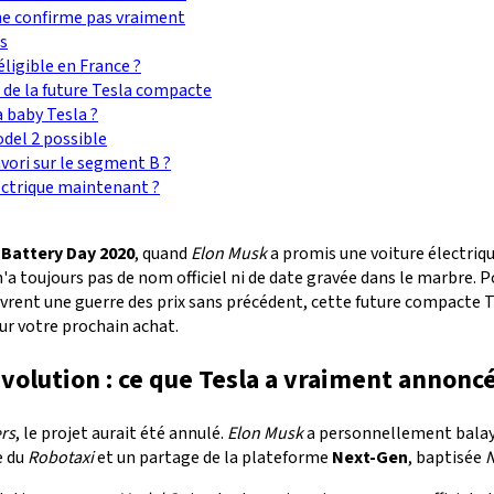
a ne confirme pas vraiment
rs
éligible en France ?
 de la future Tesla compacte
 baby Tesla ?
odel 2 possible
avori sur le segment B ?
lectrique maintenant ?
e
Battery Day 2020
, quand
Elon Musk
a promis une voiture électriqu
'a toujours pas de nom officiel ni de date gravée dans le marbre. 
ivrent une guerre des prix sans précédent, cette future compacte Te
ur votre prochain achat.
volution : ce que Tesla a vraiment annonc
rs
, le projet aurait été annulé.
Elon Musk
a personnellement balayé 
e du
Robotaxi
et un partage de la plateforme
Next-Gen
, baptisée