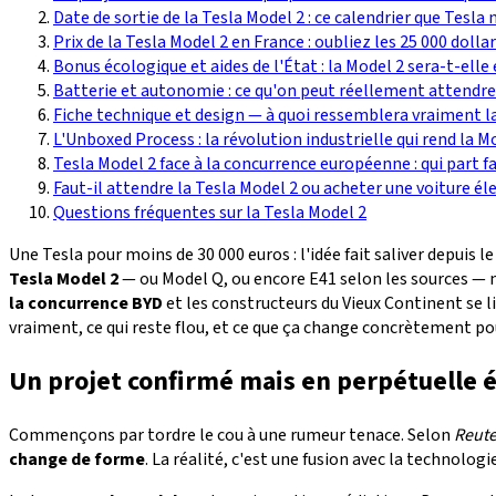
Date de sortie de la Tesla Model 2 : ce calendrier que Tesl
Prix de la Tesla Model 2 en France : oubliez les 25 000 dolla
Bonus écologique et aides de l'État : la Model 2 sera-t-elle 
Batterie et autonomie : ce qu'on peut réellement attendre
Fiche technique et design — à quoi ressemblera vraiment la
L'Unboxed Process : la révolution industrielle qui rend la M
Tesla Model 2 face à la concurrence européenne : qui part f
Faut-il attendre la Tesla Model 2 ou acheter une voiture é
Questions fréquentes sur la Tesla Model 2
Une Tesla pour moins de 30 000 euros : l'idée fait saliver depuis l
Tesla Model 2
— ou Model Q, ou encore E41 selon les sources — n
la concurrence BYD
et les constructeurs du Vieux Continent se l
vraiment, ce qui reste flou, et ce que ça change concrètement po
Un projet confirmé mais en perpétuelle é
Commençons par tordre le cou à une rumeur tenace. Selon
Reute
change de forme
. La réalité, c'est une fusion avec la technologi