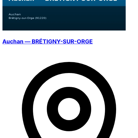
Auchan — BRÉTIGNY-SUR-ORGE