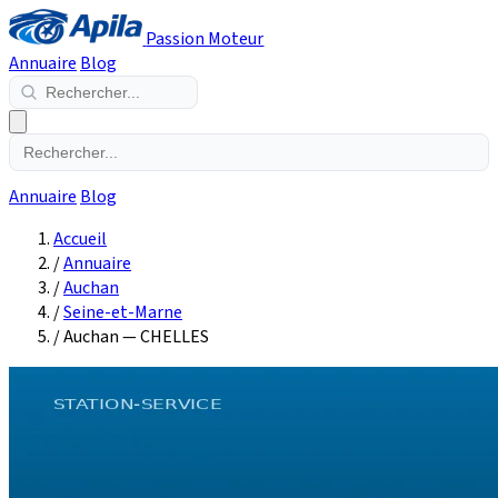
Passion Moteur
Annuaire
Blog
Annuaire
Blog
Accueil
/
Annuaire
/
Auchan
/
Seine-et-Marne
/
Auchan — CHELLES