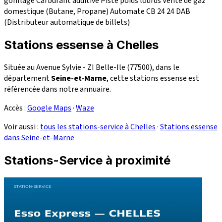
gonflage
Carburant additivé
Piste poids lourds
Vente de gaz
domestique (Butane, Propane)
Automate CB 24
24
DAB
(Distributeur automatique de billets)
Stations essense à Chelles
Située au Avenue Sylvie - ZI Belle-Ile (77500), dans le
département
Seine-et-Marne
, cette stations essense est
référencée dans notre annuaire.
Accès :
Google Maps
·
Waze
Voir aussi :
tous les stations-service à Chelles
·
Stations essense
dans Seine-et-Marne
Stations-Service à proximité