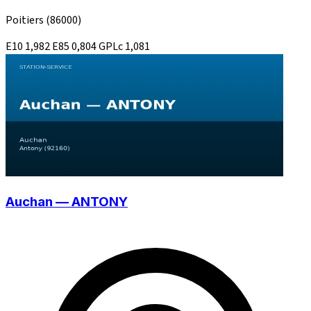
Poitiers
(86000)
E10
1,982
E85
0,804
GPLc
1,081
Auchan — ANTONY