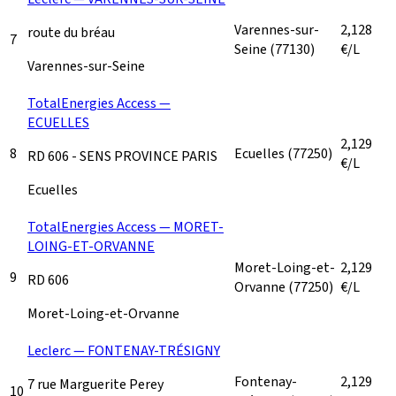
Varennes-sur-
2,128
route du bréau
7
Seine
(77130)
€/L
Varennes-sur-Seine
TotalEnergies Access —
ECUELLES
2,129
8
Ecuelles
(77250)
RD 606 - SENS PROVINCE PARIS
€/L
Ecuelles
TotalEnergies Access — MORET-
LOING-ET-ORVANNE
Moret-Loing-et-
2,129
9
RD 606
Orvanne
(77250)
€/L
Moret-Loing-et-Orvanne
Leclerc — FONTENAY-TRÉSIGNY
Fontenay-
2,129
7 rue Marguerite Perey
10