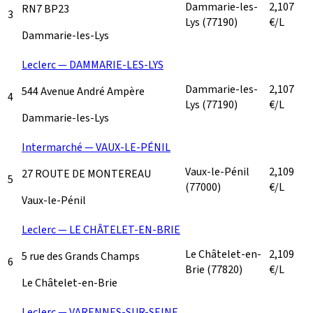
Dammarie-les-
2,107
RN7 BP23
3
Lys
(77190)
€/L
Dammarie-les-Lys
Leclerc — DAMMARIE-LES-LYS
Dammarie-les-
2,107
544 Avenue André Ampère
4
Lys
(77190)
€/L
Dammarie-les-Lys
Intermarché — VAUX-LE-PÉNIL
Vaux-le-Pénil
2,109
27 ROUTE DE MONTEREAU
5
(77000)
€/L
Vaux-le-Pénil
Leclerc — LE CHÂTELET-EN-BRIE
Le Châtelet-en-
2,109
5 rue des Grands Champs
6
Brie
(77820)
€/L
Le Châtelet-en-Brie
Leclerc — VARENNES-SUR-SEINE