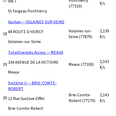
17
Ponthierry
RN 7
€/L
(77310)
St Fargeau Ponthierry
Auchan — VULAINES-SUR-SEINE
Vulaines-sur-
2,139
44 ROUTE D HERICY
18
Seine
(77870)
€/L
Vulaines-sur-Seine
TotalEnergies Access — MEAUX
2,143
334 AVENUE DE LA VICTOIRE
19
Meaux
(77100)
€/L
Meaux
Système U — BRIE-COMTE-
ROBERT
Brie-Comte-
2,143
20
12 Rue Gustave Eiffel
Robert
(77170)
€/L
Brie-Comte-Robert