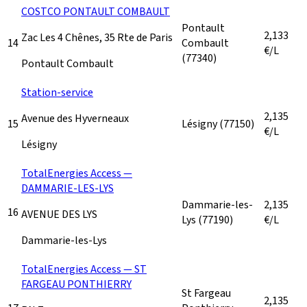
COSTCO PONTAULT COMBAULT
Pontault
2,133
Zac Les 4 Chênes, 35 Rte de Paris
14
Combault
€/L
(77340)
Pontault Combault
Station-service
2,135
Avenue des Hyverneaux
15
Lésigny
(77150)
€/L
Lésigny
TotalEnergies Access —
DAMMARIE-LES-LYS
Dammarie-les-
2,135
16
AVENUE DES LYS
Lys
(77190)
€/L
Dammarie-les-Lys
TotalEnergies Access — ST
FARGEAU PONTHIERRY
St Fargeau
2,135