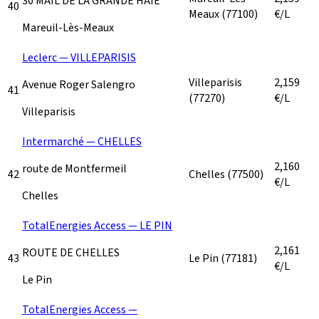
30 MAIL DE LA GRANDE HAIE
40
Meaux
(77100)
€/L
Mareuil-Lès-Meaux
Leclerc — VILLEPARISIS
Villeparisis
2,159
Avenue Roger Salengro
41
(77270)
€/L
Villeparisis
Intermarché — CHELLES
2,160
route de Montfermeil
42
Chelles
(77500)
€/L
Chelles
TotalEnergies Access — LE PIN
2,161
ROUTE DE CHELLES
43
Le Pin
(77181)
€/L
Le Pin
TotalEnergies Access —