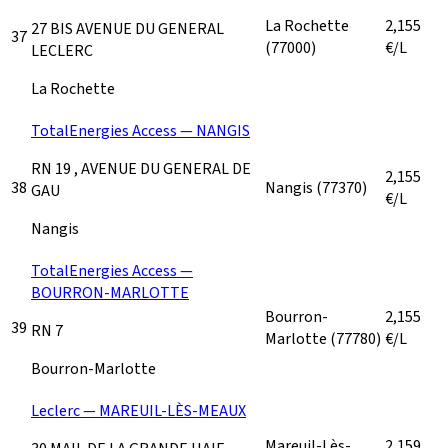
La Rochette
2,155
27 BIS AVENUE DU GENERAL
37
(77000)
€/L
LECLERC
La Rochette
TotalEnergies Access — NANGIS
RN 19 , AVENUE DU GENERAL DE
2,155
38
Nangis
(77370)
GAU
€/L
Nangis
TotalEnergies Access —
BOURRON-MARLOTTE
Bourron-
2,155
39
RN 7
Marlotte
(77780)
€/L
Bourron-Marlotte
Leclerc — MAREUIL-LÈS-MEAUX
Mareuil-Lès-
2,159