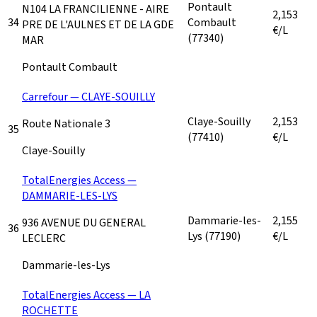
Pontault
N104 LA FRANCILIENNE - AIRE
2,153
34
Combault
PRE DE L'AULNES ET DE LA GDE
€/L
(77340)
MAR
Pontault Combault
Carrefour — CLAYE-SOUILLY
Claye-Souilly
2,153
Route Nationale 3
35
(77410)
€/L
Claye-Souilly
TotalEnergies Access —
DAMMARIE-LES-LYS
Dammarie-les-
2,155
936 AVENUE DU GENERAL
36
Lys
(77190)
€/L
LECLERC
Dammarie-les-Lys
TotalEnergies Access — LA
ROCHETTE