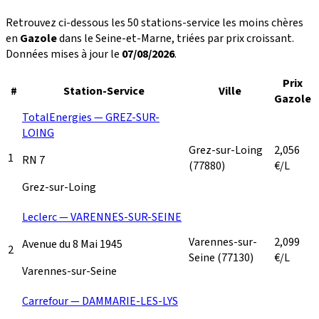
Retrouvez ci-dessous les 50 stations-service les moins chères
en
Gazole
dans le Seine-et-Marne, triées par prix croissant.
Données mises à jour le
07/08/2026
.
Prix
#
Station-Service
Ville
Gazole
TotalEnergies — GREZ-SUR-
LOING
Grez-sur-Loing
2,056
1
RN 7
(77880)
€/L
Grez-sur-Loing
Leclerc — VARENNES-SUR-SEINE
Varennes-sur-
2,099
Avenue du 8 Mai 1945
2
Seine
(77130)
€/L
Varennes-sur-Seine
Carrefour — DAMMARIE-LES-LYS