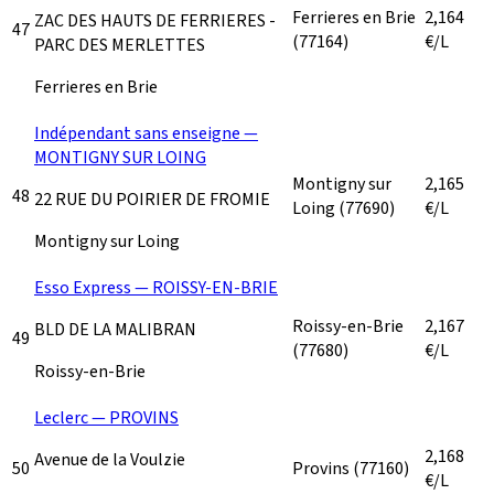
Ferrieres en Brie
2,164
ZAC DES HAUTS DE FERRIERES -
47
(77164)
€/L
PARC DES MERLETTES
Ferrieres en Brie
Indépendant sans enseigne —
MONTIGNY SUR LOING
Montigny sur
2,165
48
22 RUE DU POIRIER DE FROMIE
Loing
(77690)
€/L
Montigny sur Loing
Esso Express — ROISSY-EN-BRIE
Roissy-en-Brie
2,167
BLD DE LA MALIBRAN
49
(77680)
€/L
Roissy-en-Brie
Leclerc — PROVINS
2,168
Avenue de la Voulzie
50
Provins
(77160)
€/L