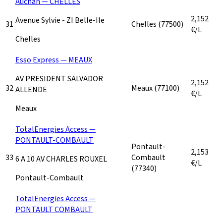
Auchan — CHELLES
2,152
Avenue Sylvie - ZI Belle-Ile
31
Chelles
(77500)
€/L
Chelles
Esso Express — MEAUX
AV PRESIDENT SALVADOR
2,152
32
Meaux
(77100)
ALLENDE
€/L
Meaux
TotalEnergies Access —
PONTAULT-COMBAULT
Pontault-
2,153
33
Combault
6 A 10 AV CHARLES ROUXEL
€/L
(77340)
Pontault-Combault
TotalEnergies Access —
PONTAULT COMBAULT