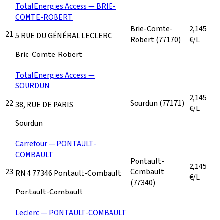
TotalEnergies Access — BRIE-
COMTE-ROBERT
Brie-Comte-
2,145
21
5 RUE DU GÉNÉRAL LECLERC
Robert
(77170)
€/L
Brie-Comte-Robert
TotalEnergies Access —
SOURDUN
2,145
22
Sourdun
(77171)
38, RUE DE PARIS
€/L
Sourdun
Carrefour — PONTAULT-
COMBAULT
Pontault-
2,145
23
Combault
RN 4 77346 Pontault-Combault
€/L
(77340)
Pontault-Combault
Leclerc — PONTAULT-COMBAULT