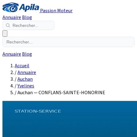
Passion Moteur
Annuaire
Blog
Annuaire
Blog
Accueil
/
Annuaire
/
Auchan
/
Yvelines
/
Auchan — CONFLANS-SAINTE-HONORINE