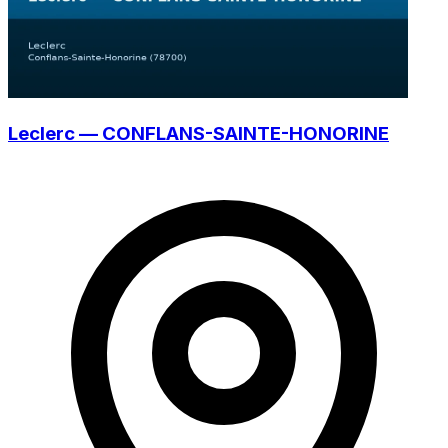
Leclerc — CONFLANS-SAINTE-HONORINE