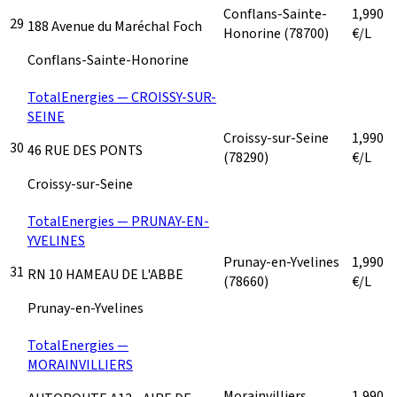
Conflans-Sainte-
1,990
29
188 Avenue du Maréchal Foch
Honorine
(78700)
€/L
Conflans-Sainte-Honorine
TotalEnergies — CROISSY-SUR-
SEINE
Croissy-sur-Seine
1,990
30
46 RUE DES PONTS
(78290)
€/L
Croissy-sur-Seine
TotalEnergies — PRUNAY-EN-
YVELINES
Prunay-en-Yvelines
1,990
31
RN 10 HAMEAU DE L'ABBE
(78660)
€/L
Prunay-en-Yvelines
TotalEnergies —
MORAINVILLIERS
Morainvilliers
1,990