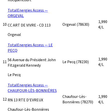
TotalEnergies Access —
ORGEVAL
1,990
10
Orgeval
(78630)
CC ART DE VIVRE - CD 113
€/L
Orgeval
TotalEnergies Access — LE
PECQ
1,990
56 Avenue du Président John
11
Le Pecq
(78230)
€/L
Fitzgerald Kennedy
Le Pecq
TotalEnergies Access —
CHAUFOUR-LÈS-BONNIÈRES
Chaufour-Lès-
1,990
12
RN 13 RTE D'EVREUX
Bonnières
(78270)
€/L
Chaufour-Lès-Bonnières