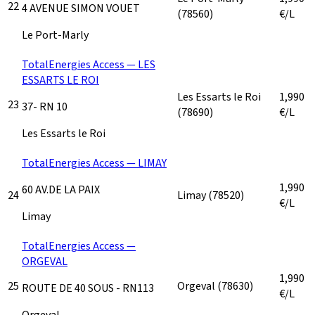
22
4 AVENUE SIMON VOUET
(78560)
€/L
Le Port-Marly
TotalEnergies Access — LES
ESSARTS LE ROI
Les Essarts le Roi
1,990
23
37- RN 10
(78690)
€/L
Les Essarts le Roi
TotalEnergies Access — LIMAY
1,990
60 AV.DE LA PAIX
24
Limay
(78520)
€/L
Limay
TotalEnergies Access —
ORGEVAL
1,990
25
Orgeval
(78630)
ROUTE DE 40 SOUS - RN113
€/L
Orgeval