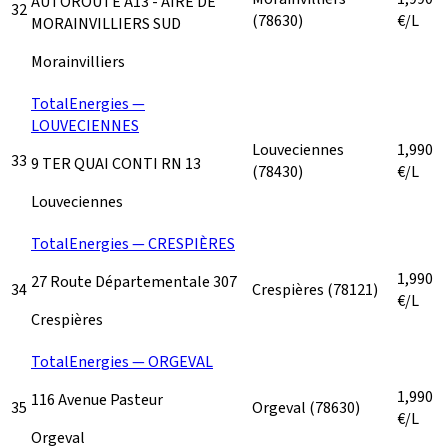
AUTOROUTE A13 - AIRE DE
32
(78630)
€/L
MORAINVILLIERS SUD
Morainvilliers
TotalEnergies —
LOUVECIENNES
Louveciennes
1,990
33
9 TER QUAI CONTI RN 13
(78430)
€/L
Louveciennes
TotalEnergies — CRESPIÈRES
1,990
27 Route Départementale 307
34
Crespières
(78121)
€/L
Crespières
TotalEnergies — ORGEVAL
1,990
116 Avenue Pasteur
35
Orgeval
(78630)
€/L
Orgeval