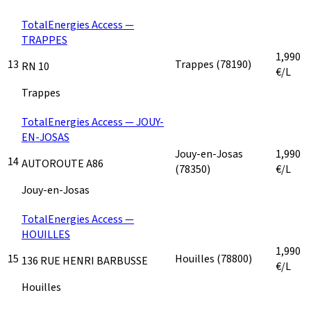
TotalEnergies Access —
TRAPPES
1,990
13
Trappes
(78190)
RN 10
€/L
Trappes
TotalEnergies Access — JOUY-
EN-JOSAS
Jouy-en-Josas
1,990
14
AUTOROUTE A86
(78350)
€/L
Jouy-en-Josas
TotalEnergies Access —
HOUILLES
1,990
15
Houilles
(78800)
136 RUE HENRI BARBUSSE
€/L
Houilles