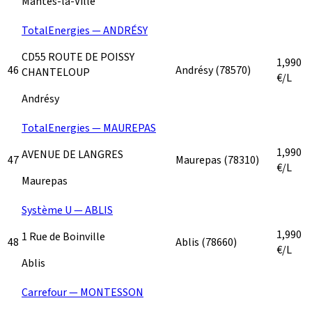
Mantes-la-Ville
TotalEnergies — ANDRÉSY
CD55 ROUTE DE POISSY
1,990
46
Andrésy
(78570)
CHANTELOUP
€/L
Andrésy
TotalEnergies — MAUREPAS
1,990
AVENUE DE LANGRES
47
Maurepas
(78310)
€/L
Maurepas
Système U — ABLIS
1,990
1 Rue de Boinville
48
Ablis
(78660)
€/L
Ablis
Carrefour — MONTESSON