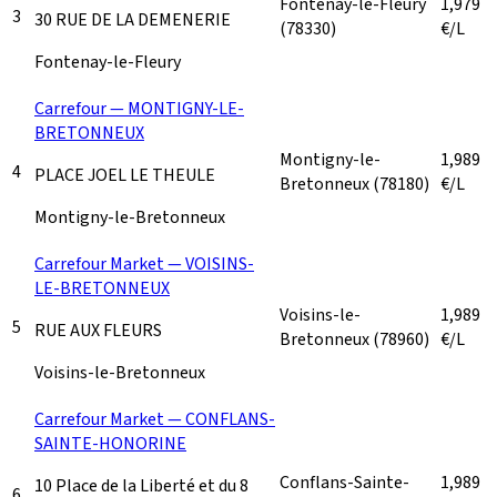
Fontenay-le-Fleury
1,979
3
30 RUE DE LA DEMENERIE
(78330)
€/L
Fontenay-le-Fleury
Carrefour — MONTIGNY-LE-
BRETONNEUX
Montigny-le-
1,989
4
PLACE JOEL LE THEULE
Bretonneux
(78180)
€/L
Montigny-le-Bretonneux
Carrefour Market — VOISINS-
LE-BRETONNEUX
Voisins-le-
1,989
5
RUE AUX FLEURS
Bretonneux
(78960)
€/L
Voisins-le-Bretonneux
Carrefour Market — CONFLANS-
SAINTE-HONORINE
Conflans-Sainte-
1,989
10 Place de la Liberté et du 8
6