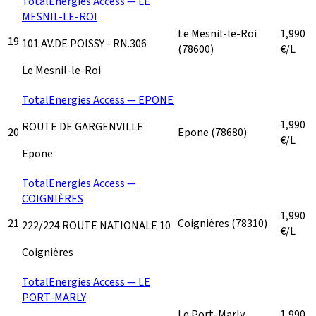
TotalEnergies Access — LE
MESNIL-LE-ROI
Le Mesnil-le-Roi
1,990
19
101 AV.DE POISSY - RN.306
(78600)
€/L
Le Mesnil-le-Roi
TotalEnergies Access — EPONE
1,990
ROUTE DE GARGENVILLE
20
Epone
(78680)
€/L
Epone
TotalEnergies Access —
COIGNIÈRES
1,990
21
Coignières
(78310)
222/224 ROUTE NATIONALE 10
€/L
Coignières
TotalEnergies Access — LE
PORT-MARLY
Le Port-Marly
1,990