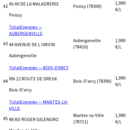
1,990
45 AV DE LA MALADRERIE
42
Poissy
(78300)
€/L
Poissy
TotalEnergies —
AUBERGENVILLE
Aubergenville
1,990
43
44 AVENUE DE L UNION
(78410)
€/L
Aubergenville
TotalEnergies — BOIS-D'ARCY
1,990
RN 12 ROUTE DE DREUX
44
Bois-D'arcy
(78390)
€/L
Bois-D'arcy
TotalEnergies — MANTES-LA-
VILLE
Mantes-la-Ville
1,990
45
48 BD ROGER SALENGRO
(78711)
€/L