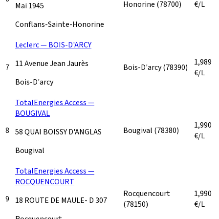
Honorine
(78700)
€/L
Mai 1945
Conflans-Sainte-Honorine
Leclerc — BOIS-D'ARCY
1,989
11 Avenue Jean Jaurès
7
Bois-D'arcy
(78390)
€/L
Bois-D'arcy
TotalEnergies Access —
BOUGIVAL
1,990
8
Bougival
(78380)
58 QUAI BOISSY D'ANGLAS
€/L
Bougival
TotalEnergies Access —
ROCQUENCOURT
Rocquencourt
1,990
9
18 ROUTE DE MAULE- D 307
(78150)
€/L
Rocquencourt