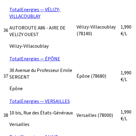
TotalEnergies — VÉLIZY-
VILLACOUBLAY
Vélizy-Villacoublay
1,990
AUTOROUTE A86 - AIRE DE
36
(78140)
€/L
VELIZY OUEST
Vélizy-Villacoublay
TotalEnergies — ÉPÔNE
30 Avenue du Professeur Emile
1,990
37
Épône
(78680)
SERGENT
€/L
Épône
TotalEnergies — VERSAILLES
1,990
10 bis, Rue des États-Généraux
38
Versailles
(78000)
€/L
Versailles