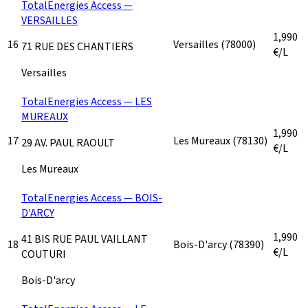
TotalEnergies Access —
VERSAILLES
1,990
16
Versailles
(78000)
71 RUE DES CHANTIERS
€/L
Versailles
TotalEnergies Access — LES
MUREAUX
1,990
17
Les Mureaux
(78130)
29 AV. PAUL RAOULT
€/L
Les Mureaux
TotalEnergies Access — BOIS-
D'ARCY
1,990
41 BIS RUE PAUL VAILLANT
18
Bois-D'arcy
(78390)
€/L
COUTURI
Bois-D'arcy