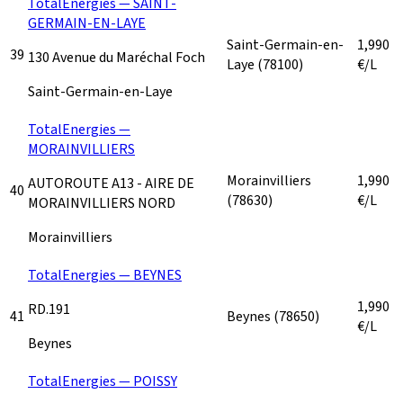
TotalEnergies — SAINT-
GERMAIN-EN-LAYE
Saint-Germain-en-
1,990
39
130 Avenue du Maréchal Foch
Laye
(78100)
€/L
Saint-Germain-en-Laye
TotalEnergies —
MORAINVILLIERS
Morainvilliers
1,990
AUTOROUTE A13 - AIRE DE
40
(78630)
€/L
MORAINVILLIERS NORD
Morainvilliers
TotalEnergies — BEYNES
1,990
RD.191
41
Beynes
(78650)
€/L
Beynes
TotalEnergies — POISSY