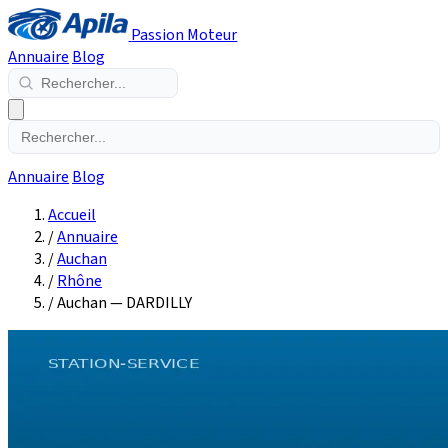
Passion Moteur
Annuaire
Blog
Annuaire
Blog
Accueil
/
Annuaire
/
Auchan
/
Rhône
/
Auchan — DARDILLY