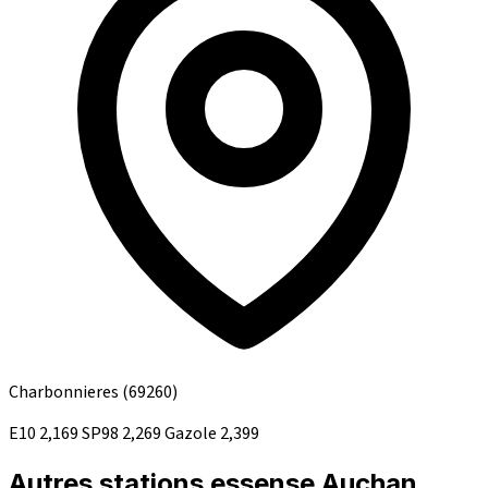
Charbonnieres
(69260)
E10
2,169
SP98
2,269
Gazole
2,399
Autres stations essense Auchan