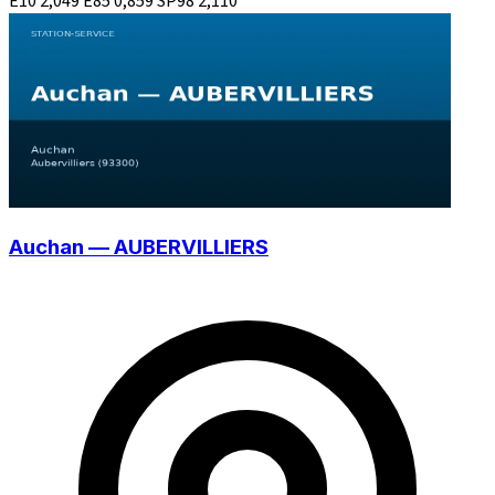
E10
2,049
E85
0,859
SP98
2,110
Auchan — AUBERVILLIERS