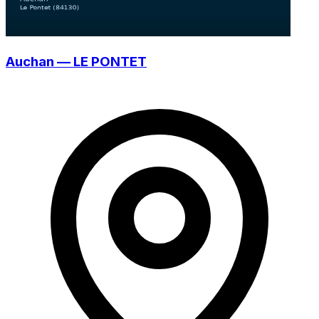
Auchan — LE PONTET