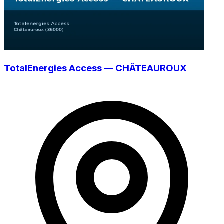
TotalEnergies Access — CHÂTEAUROUX