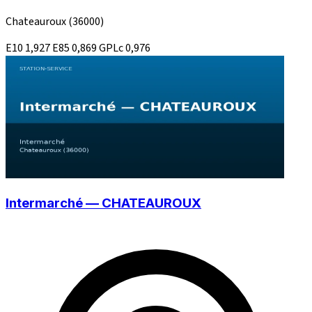
Chateauroux
(36000)
E10
1,927
E85
0,869
GPLc
0,976
Intermarché — CHATEAUROUX