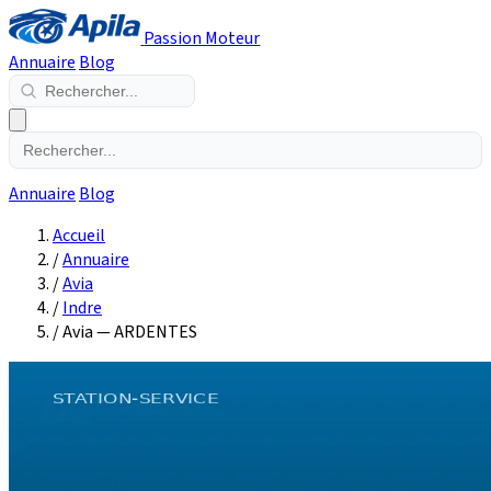
Passion Moteur
Annuaire
Blog
Annuaire
Blog
Accueil
/
Annuaire
/
Avia
/
Indre
/
Avia — ARDENTES