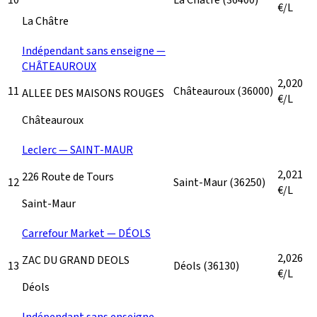
€/L
La Châtre
Indépendant sans enseigne —
CHÂTEAUROUX
2,020
11
Châteauroux
(36000)
ALLEE DES MAISONS ROUGES
€/L
Châteauroux
Leclerc — SAINT-MAUR
2,021
226 Route de Tours
12
Saint-Maur
(36250)
€/L
Saint-Maur
Carrefour Market — DÉOLS
2,026
ZAC DU GRAND DEOLS
13
Déols
(36130)
€/L
Déols
Indépendant sans enseigne —