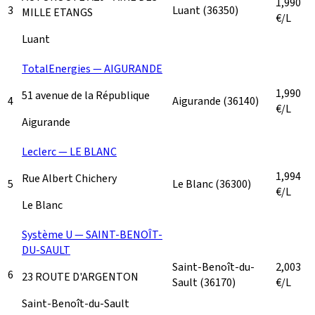
1,990
3
Luant
(36350)
MILLE ETANGS
€/L
Luant
TotalEnergies — AIGURANDE
1,990
51 avenue de la République
4
Aigurande
(36140)
€/L
Aigurande
Leclerc — LE BLANC
1,994
Rue Albert Chichery
5
Le Blanc
(36300)
€/L
Le Blanc
Système U — SAINT-BENOÎT-
DU-SAULT
Saint-Benoît-du-
2,003
6
23 ROUTE D'ARGENTON
Sault
(36170)
€/L
Saint-Benoît-du-Sault