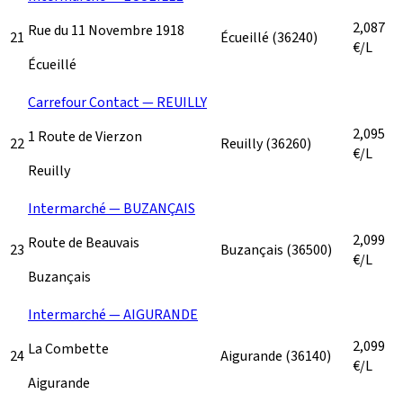
2,087
Rue du 11 Novembre 1918
21
Écueillé
(36240)
€/L
Écueillé
Carrefour Contact — REUILLY
2,095
1 Route de Vierzon
22
Reuilly
(36260)
€/L
Reuilly
Intermarché — BUZANÇAIS
2,099
Route de Beauvais
23
Buzançais
(36500)
€/L
Buzançais
Intermarché — AIGURANDE
2,099
La Combette
24
Aigurande
(36140)
€/L
Aigurande