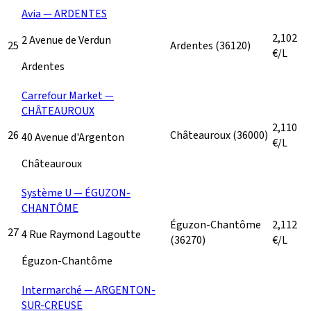
Avia — ARDENTES
2,102
2 Avenue de Verdun
25
Ardentes
(36120)
€/L
Ardentes
Carrefour Market —
CHÂTEAUROUX
2,110
26
Châteauroux
(36000)
40 Avenue d'Argenton
€/L
Châteauroux
Système U — ÉGUZON-
CHANTÔME
Éguzon-Chantôme
2,112
27
4 Rue Raymond Lagoutte
(36270)
€/L
Éguzon-Chantôme
Intermarché — ARGENTON-
SUR-CREUSE