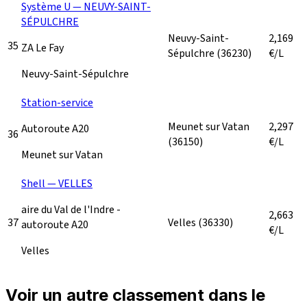
Système U — NEUVY-SAINT-
SÉPULCHRE
Neuvy-Saint-
2,169
35
ZA Le Fay
Sépulchre
(36230)
€/L
Neuvy-Saint-Sépulchre
Station-service
Meunet sur Vatan
2,297
Autoroute A20
36
(36150)
€/L
Meunet sur Vatan
Shell — VELLES
aire du Val de l'Indre -
2,663
37
Velles
(36330)
autoroute A20
€/L
Velles
Voir un autre classement dans le