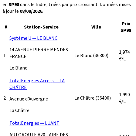
en
SP98
dans le Indre, triées par prix croissant. Données mises
à jour le
08/08/2026
.
Prix
#
Station-Service
Ville
SP98
Système U — LE BLANC
14 AVENUE PIERRE MENDES
1,974
1
Le Blanc
(36300)
FRANCE
€/L
Le Blanc
TotalEnergies Access — LA
CHÂTRE
1,990
2
La Châtre
(36400)
Avenue d'Auvergne
€/L
La Châtre
TotalEnergies — LUANT
AUTOROUTE A20 - AIRE DES