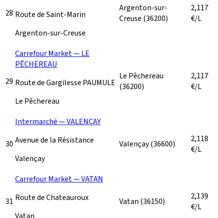
Argenton-sur-
2,117
28
Route de Saint-Marin
Creuse
(36200)
€/L
Argenton-sur-Creuse
Carrefour Market — LE
PÊCHEREAU
Le Pêchereau
2,117
29
Route de Gargilesse PAUMULE
(36200)
€/L
Le Pêchereau
Intermarché — VALENÇAY
2,118
Avenue de la Résistance
30
Valençay
(36600)
€/L
Valençay
Carrefour Market — VATAN
2,139
Route de Chateauroux
31
Vatan
(36150)
€/L
Vatan