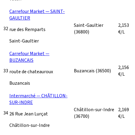
Carrefour Market — SAINT-
GAULTIER
Saint-Gaultier
2,153
32
rue des Remparts
(36800)
€/L
Saint-Gaultier
Carrefour Market —
BUZANCAIS
2,156
33
Buzancais
(36500)
route de chateauroux
€/L
Buzancais
Intermarché — CHÂTILLON-
SUR-INDRE
Châtillon-sur-Indre
2,169
34
26 Rue Jean Lurçat
(36700)
€/L
Châtillon-sur-Indre