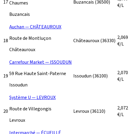
17
Buzancais
(36500)
Chaumes
€/L
Buzancais
Auchan — CHÂTEAUROUX
2,069
Route de Montluçon
18
Châteauroux
(36330)
€/L
Châteauroux
Carrefour Market — ISSOUDUN
2,070
59 Rue Haute Saint-Paterne
19
Issoudun
(36100)
€/L
Issoudun
Système U — LEVROUX
2,072
Route de Villegongis
20
Levroux
(36110)
€/L
Levroux
Intermarché — ÉCUEILLÉ