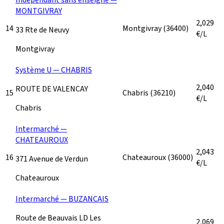
MONTGIVRAY
2,029
14
Montgivray
(36400)
33 Rte de Neuvy
€/L
Montgivray
Système U — CHABRIS
2,040
ROUTE DE VALENCAY
15
Chabris
(36210)
€/L
Chabris
Intermarché —
CHATEAUROUX
2,043
16
Chateauroux
(36000)
371 Avenue de Verdun
€/L
Chateauroux
Intermarché — BUZANCAIS
Route de Beauvais LD Les
2,069