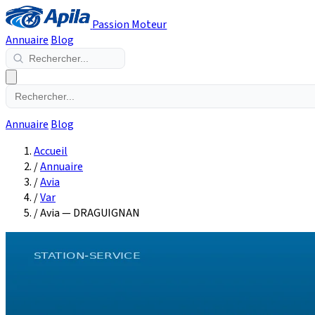
Passion Moteur
Annuaire
Blog
Annuaire
Blog
Accueil
/
Annuaire
/
Avia
/
Var
/
Avia — DRAGUIGNAN