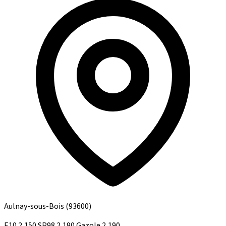
Aulnay-sous-Bois
(93600)
E10
2,150
SP98
2,190
Gazole
2,190