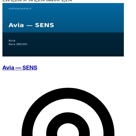
Avia — SENS