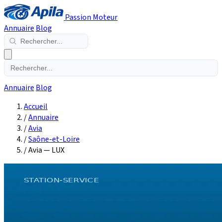
Passion Moteur
Annuaire
Blog
Annuaire
Blog
Accueil
/
Annuaire
/
Avia
/
Saône-et-Loire
/
Avia — LUX