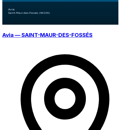
Avia — SAINT-MAUR-DES-FOSSÉS