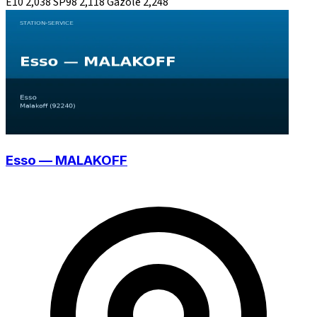
E10
2,038
SP98
2,118
Gazole
2,248
Esso — MALAKOFF