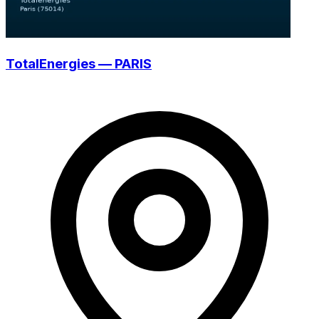
TotalEnergies — PARIS