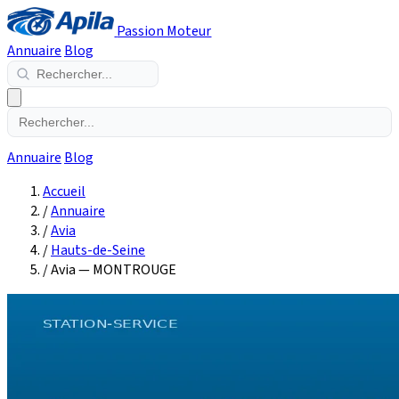
Passion Moteur
Annuaire
Blog
Annuaire
Blog
Accueil
/
Annuaire
/
Avia
/
Hauts-de-Seine
/
Avia — MONTROUGE