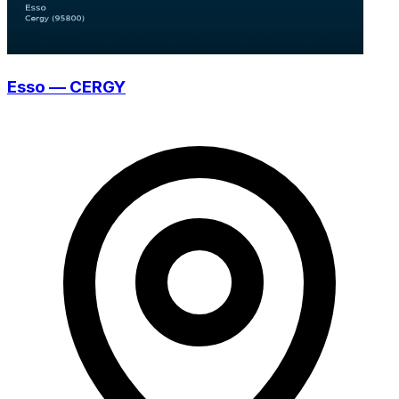
Esso — CERGY