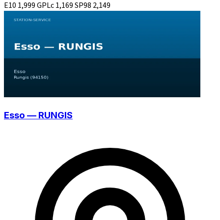
E10
1,999
GPLc
1,169
SP98
2,149
Esso — RUNGIS