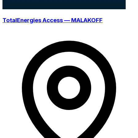
TotalEnergies Access — MALAKOFF