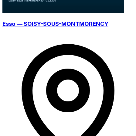
Esso — SOISY-SOUS-MONTMORENCY