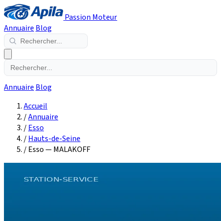
Passion Moteur
Annuaire
Blog
Annuaire
Blog
Accueil
/
Annuaire
/
Esso
/
Hauts-de-Seine
/
Esso — MALAKOFF