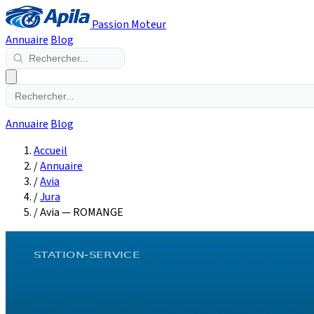
Passion Moteur
Annuaire
Blog
Annuaire
Blog
Accueil
/
Annuaire
/
Avia
/
Jura
/
Avia — ROMANGE