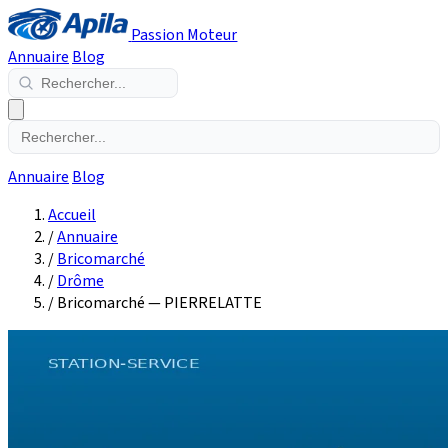
Passion Moteur
Annuaire
Blog
Annuaire
Blog
Accueil
/
Annuaire
/
Bricomarché
/
Drôme
/
Bricomarché — PIERRELATTE