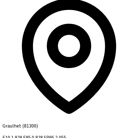
Graulhet
(81300)
E10
1,929
E85
0,828
SP95
2,055