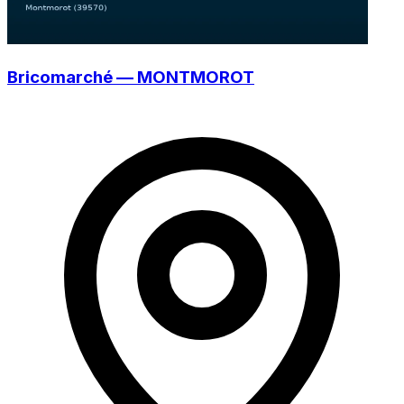
Bricomarché — MONTMOROT