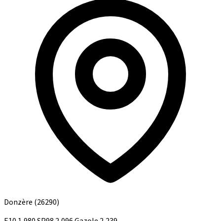
Donzère
(26290)
E10
1,980
SP98
2,096
Gazole
2,239