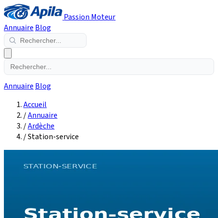
Passion Moteur
Annuaire
Blog
Annuaire
Blog
Accueil
/
Annuaire
/
Ardèche
/
Station-service