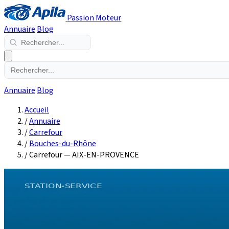
Passion Moteur
Annuaire
Blog
Annuaire
Blog
Accueil
/
Annuaire
/
Carrefour
/
Bouches-du-Rhône
/
Carrefour — AIX-EN-PROVENCE