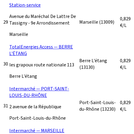
Station-service
Avenue du Maréchal De Lattre De
0,829
29
Marseille
(13009)
Tassigny - 9e Arrondissement
€/L
Marseille
TotalEnergies Access — BERRE
L'ÉTANG
Berre L'étang
0,829
30
les grapoux route nationale 113
(13130)
€/L
Berre L'étang
Intermarché — PORT-SAINT-
LOUIS-DU-RHÔNE
Port-Saint-Louis-
0,829
31
2 avenue de la République
du-Rhône
(13230)
€/L
Port-Saint-Louis-du-Rhône
Intermarché — MARSEILLE