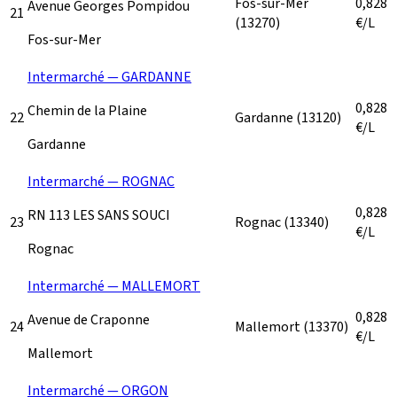
Fos-sur-Mer
0,828
Avenue Georges Pompidou
21
(13270)
€/L
Fos-sur-Mer
Intermarché — GARDANNE
0,828
Chemin de la Plaine
22
Gardanne
(13120)
€/L
Gardanne
Intermarché — ROGNAC
0,828
RN 113 LES SANS SOUCI
23
Rognac
(13340)
€/L
Rognac
Intermarché — MALLEMORT
0,828
Avenue de Craponne
24
Mallemort
(13370)
€/L
Mallemort
Intermarché — ORGON