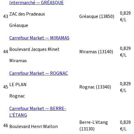
Intermarché — GRÉASQUE
0,829
ZAC des Pradeaux
43
Gréasque
(13850)
€/L
Gréasque
Carrefour Market — MIRAMAS
0,829
Boulevard Jacques Minet
44
Miramas
(13140)
€/L
Miramas
Carrefour Market — ROGNAC
0,829
LE PLAN
45
Rognac
(13340)
€/L
Rognac
Carrefour Market — BERRE-
L'ÉTANG
Berre-L'étang
0,829
46
Boulevard Henri Wallon
(13130)
€/L