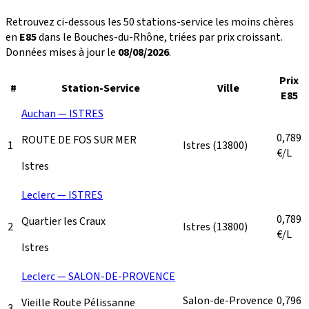
Retrouvez ci-dessous les 50 stations-service les moins chères
en
E85
dans le Bouches-du-Rhône, triées par prix croissant.
Données mises à jour le
08/08/2026
.
Prix
#
Station-Service
Ville
E85
Auchan — ISTRES
0,789
ROUTE DE FOS SUR MER
1
Istres
(13800)
€/L
Istres
Leclerc — ISTRES
0,789
Quartier les Craux
2
Istres
(13800)
€/L
Istres
Leclerc — SALON-DE-PROVENCE
Salon-de-Provence
0,796
Vieille Route Pélissanne
3