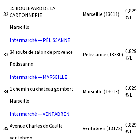
15 BOULEVARD DE LA
0,829
32
Marseille
(13011)
CARTONNERIE
€/L
Marseille
Intermarché — PÉLISSANNE
0,829
34 route de salon de provence
33
Pélissanne
(13330)
€/L
Pélissanne
Intermarché — MARSEILLE
0,829
1 chemin du chateau gombert
34
Marseille
(13013)
€/L
Marseille
Intermarché — VENTABREN
0,829
Avenue Charles de Gaulle
35
Ventabren
(13122)
€/L
Ventabren