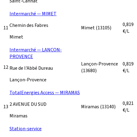
Saint-Cannat
Intermarché — MIMET
0,819
Chemin des Fabres
11
Mimet
(13105)
€/L
Mimet
Intermarché — LANÇON-
PROVENCE
Lançon-Provence
0,819
12
Rue de l'Abbé Dureau
(13680)
€/L
Lançon-Provence
TotalEnergies Access — MIRAMAS
0,821
2 AVENUE DU SUD
13
Miramas
(13140)
€/L
Miramas
Station-service