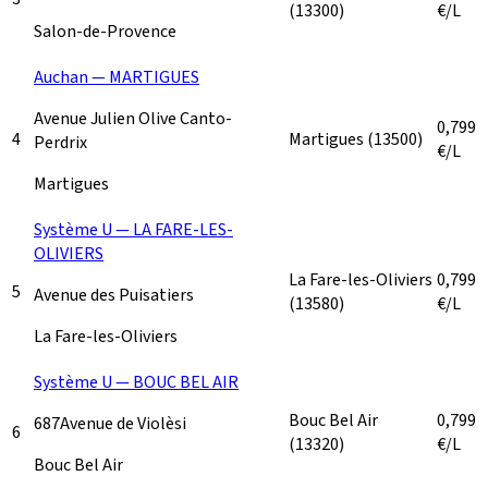
(13300)
€/L
Salon-de-Provence
Auchan — MARTIGUES
Avenue Julien Olive Canto-
0,799
4
Martigues
(13500)
Perdrix
€/L
Martigues
Système U — LA FARE-LES-
OLIVIERS
La Fare-les-Oliviers
0,799
5
Avenue des Puisatiers
(13580)
€/L
La Fare-les-Oliviers
Système U — BOUC BEL AIR
Bouc Bel Air
0,799
687Avenue de Violèsi
6
(13320)
€/L
Bouc Bel Air