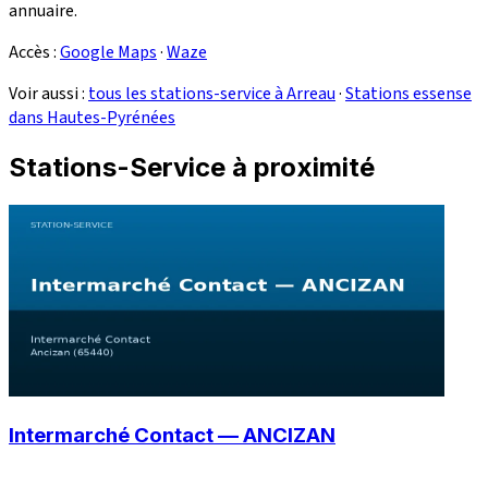
annuaire.
Accès :
Google Maps
·
Waze
Voir aussi :
tous les stations-service à Arreau
·
Stations essense
dans Hautes-Pyrénées
Stations-Service à proximité
Intermarché Contact — ANCIZAN