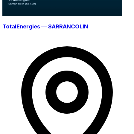
TotalEnergies — SARRANCOLIN