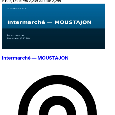
E10
2,139
SP98
2,239
Gazole
2,299
Intermarché — MOUSTAJON