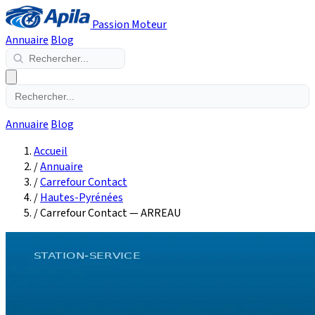
Passion Moteur
Annuaire
Blog
Annuaire
Blog
Accueil
/
Annuaire
/
Carrefour Contact
/
Hautes-Pyrénées
/
Carrefour Contact — ARREAU