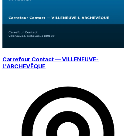
Carrefour Contact — VILLENEUVE-
L'ARCHEVÊQUE