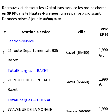
Retrouvez ci-dessous les 42 stations-service les moins chères
en
SP98
dans le Hautes-Pyrénées, triées par prix croissant.
Données mises à jour le
08/08/2026
.
Prix
#
Station-Service
Ville
SP98
Station-service
1,990
21 route Départementale 935
1
Bazet
(65460)
€/L
Bazet
TotalEnergies — BAZET
1,990
21 ROUTE DE BORDEAUX
2
Bazet
(65460)
€/L
Bazet
TotalEnergies — POUZAC
1,990
77 AVENUE DE LA MONGIE
3
Pouzac
(65200)