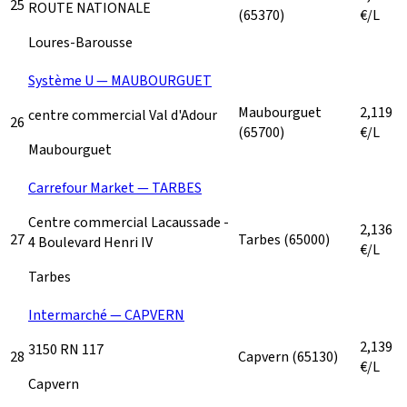
25
ROUTE NATIONALE
(65370)
€/L
Loures-Barousse
Système U — MAUBOURGUET
Maubourguet
2,119
centre commercial Val d'Adour
26
(65700)
€/L
Maubourguet
Carrefour Market — TARBES
Centre commercial Lacaussade -
2,136
27
Tarbes
(65000)
4 Boulevard Henri IV
€/L
Tarbes
Intermarché — CAPVERN
2,139
3150 RN 117
28
Capvern
(65130)
€/L
Capvern