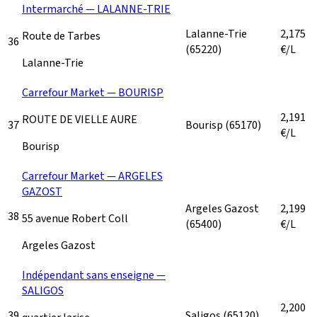
Intermarché — LALANNE-TRIE
Lalanne-Trie
2,175
Route de Tarbes
36
(65220)
€/L
Lalanne-Trie
Carrefour Market — BOURISP
2,191
ROUTE DE VIELLE AURE
37
Bourisp
(65170)
€/L
Bourisp
Carrefour Market — ARGELES
GAZOST
Argeles Gazost
2,199
38
55 avenue Robert Coll
(65400)
€/L
Argeles Gazost
Indépendant sans enseigne —
SALIGOS
2,200
39
Saligos
(65120)