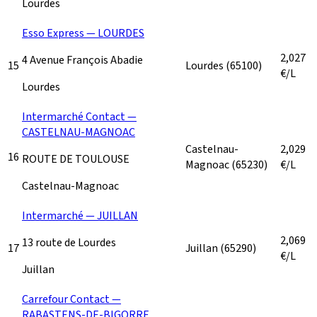
Lourdes
Esso Express — LOURDES
2,027
4 Avenue François Abadie
15
Lourdes
(65100)
€/L
Lourdes
Intermarché Contact —
CASTELNAU-MAGNOAC
Castelnau-
2,029
16
ROUTE DE TOULOUSE
Magnoac
(65230)
€/L
Castelnau-Magnoac
Intermarché — JUILLAN
2,069
13 route de Lourdes
17
Juillan
(65290)
€/L
Juillan
Carrefour Contact —
RABASTENS-DE-BIGORRE