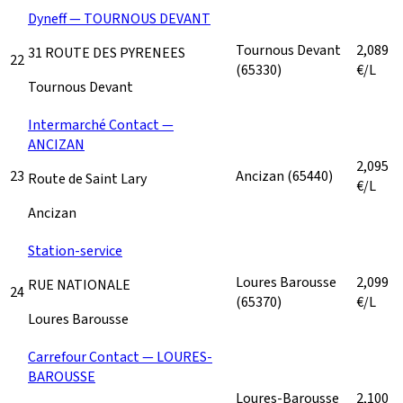
Dyneff — TOURNOUS DEVANT
Tournous Devant
2,089
31 ROUTE DES PYRENEES
22
(65330)
€/L
Tournous Devant
Intermarché Contact —
ANCIZAN
2,095
23
Ancizan
(65440)
Route de Saint Lary
€/L
Ancizan
Station-service
Loures Barousse
2,099
RUE NATIONALE
24
(65370)
€/L
Loures Barousse
Carrefour Contact — LOURES-
BAROUSSE
Loures-Barousse
2,100