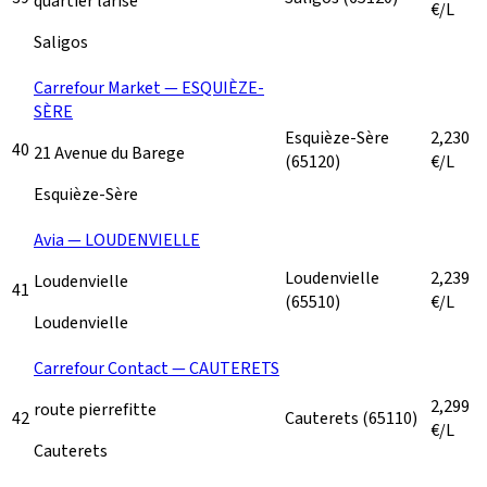
quartier larise
€/L
Saligos
Carrefour Market — ESQUIÈZE-
SÈRE
Esquièze-Sère
2,230
40
21 Avenue du Barege
(65120)
€/L
Esquièze-Sère
Avia — LOUDENVIELLE
Loudenvielle
2,239
Loudenvielle
41
(65510)
€/L
Loudenvielle
Carrefour Contact — CAUTERETS
2,299
route pierrefitte
42
Cauterets
(65110)
€/L
Cauterets