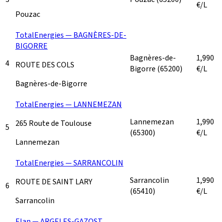
€/L
Pouzac
TotalEnergies — BAGNÈRES-DE-
BIGORRE
Bagnères-de-
1,990
4
ROUTE DES COLS
Bigorre
(65200)
€/L
Bagnères-de-Bigorre
TotalEnergies — LANNEMEZAN
Lannemezan
1,990
265 Route de Toulouse
5
(65300)
€/L
Lannemezan
TotalEnergies — SARRANCOLIN
Sarrancolin
1,990
ROUTE DE SAINT LARY
6
(65410)
€/L
Sarrancolin
Elan — ARGELES-GAZOST