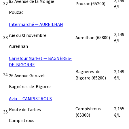
2,149
83 Avenue de la Mongie
32
Pouzac
(65200)
€/L
Pouzac
Intermarché — AUREILHAN
2,149
rue du XI novembre
33
Aureilhan
(65800)
€/L
Aureilhan
Carrefour Market — BAGNÈRES-
DE-BIGORRE
Bagnères-de-
2,149
34
26 Avenue Geruzet
Bigorre
(65200)
€/L
Bagnères-de-Bigorre
Avia — CAMPISTROUS
Campistrous
2,155
Route de Tarbes
35
(65300)
€/L
Campistrous