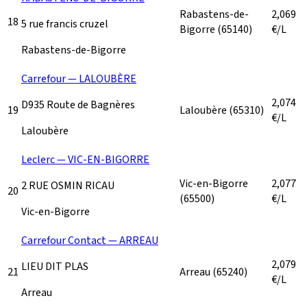
Rabastens-de-
2,069
18
5 rue francis cruzel
Bigorre
(65140)
€/L
Rabastens-de-Bigorre
Carrefour — LALOUBÈRE
2,074
D935 Route de Bagnères
19
Laloubère
(65310)
€/L
Laloubère
Leclerc — VIC-EN-BIGORRE
Vic-en-Bigorre
2,077
2 RUE OSMIN RICAU
20
(65500)
€/L
Vic-en-Bigorre
Carrefour Contact — ARREAU
2,079
LIEU DIT PLAS
21
Arreau
(65240)
€/L
Arreau