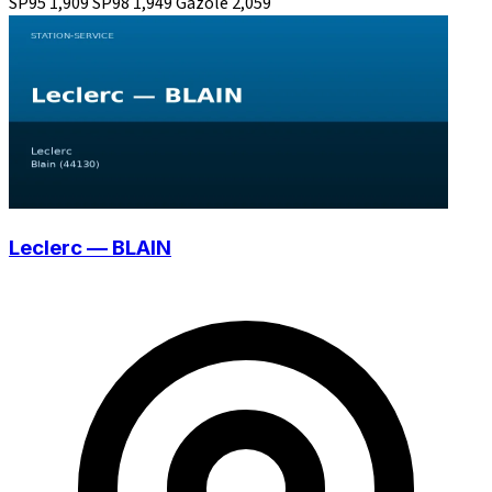
SP95
1,909
SP98
1,949
Gazole
2,059
Leclerc — BLAIN