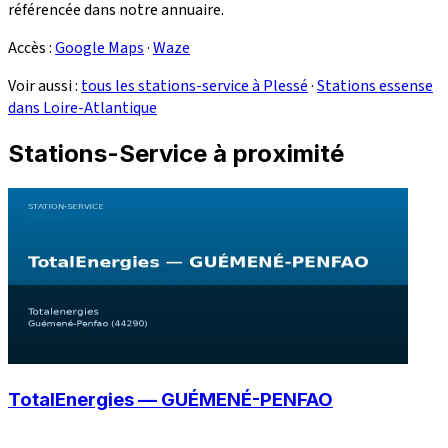
référencée dans notre annuaire.
Accès :
Google Maps
·
Waze
Voir aussi :
tous les stations-service à Plessé
·
Stations essense
dans Loire-Atlantique
Stations-Service à proximité
TotalEnergies — GUÉMENÉ-PENFAO