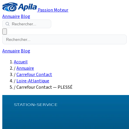
Passion Moteur
Annuaire
Blog
Annuaire
Blog
Accueil
/
Annuaire
/
Carrefour Contact
/
Loire-Atlantique
/
Carrefour Contact — PLESSÉ