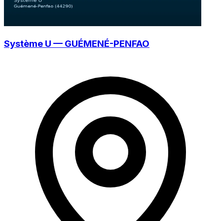
Système U — GUÉMENÉ-PENFAO