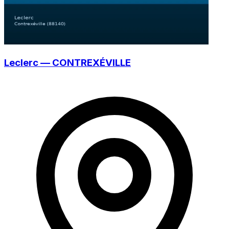
Leclerc — CONTREXÉVILLE