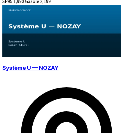
SP95
1,990
Gazole
2,199
Système U — NOZAY