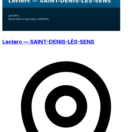
Leclerc — SAINT-DENIS-LÈS-SENS