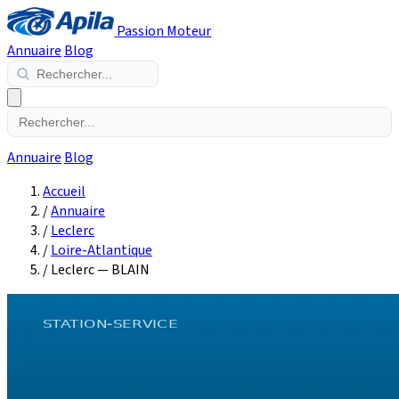
Passion Moteur
Annuaire
Blog
Annuaire
Blog
Accueil
/
Annuaire
/
Leclerc
/
Loire-Atlantique
/
Leclerc — BLAIN