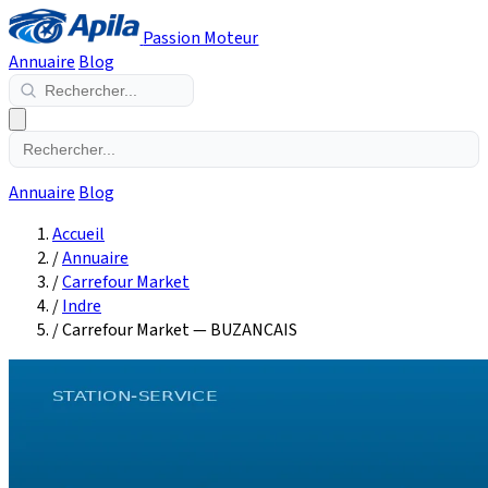
Passion Moteur
Annuaire
Blog
Annuaire
Blog
Accueil
/
Annuaire
/
Carrefour Market
/
Indre
/
Carrefour Market — BUZANCAIS