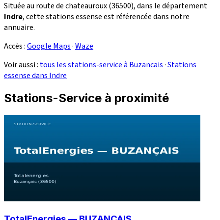
Située au route de chateauroux (36500), dans le département
Indre
, cette stations essense est référencée dans notre
annuaire.
Accès :
Google Maps
·
Waze
Voir aussi :
tous les stations-service à Buzancais
·
Stations
essense dans Indre
Stations-Service à proximité
TotalEnergies — BUZANÇAIS