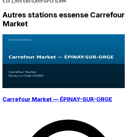
E10
1,955
E85
0,859
GPLc
0,994
Autres stations essense Carrefour
Market
Carrefour Market — ÉPINAY-SUR-ORGE