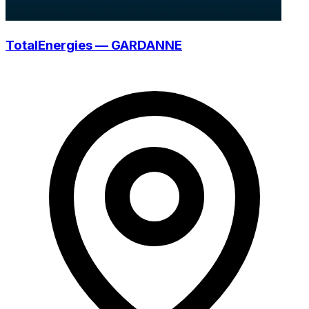
TotalEnergies — GARDANNE