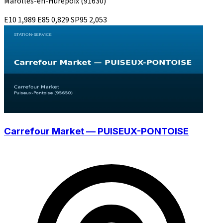
Marolles-en-Hurepoix
(91630)
E10
1,989
E85
0,829
SP95
2,053
Carrefour Market — PUISEUX-PONTOISE