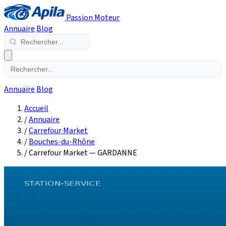
Passion Moteur
Annuaire
Blog
Annuaire
Blog
Accueil
/
Annuaire
/
Carrefour Market
/
Bouches-du-Rhône
/
Carrefour Market — GARDANNE