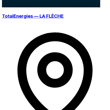
TotalEnergies — LA FLÈCHE