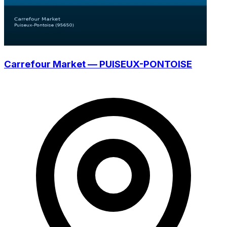
Carrefour Market — PUISEUX-PONTOISE