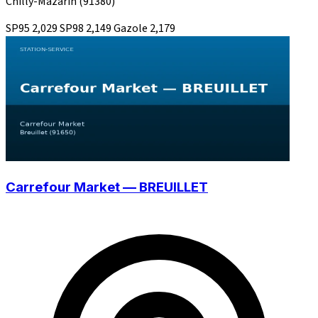
Chilly-Mazarin
(91380)
SP95
2,029
SP98
2,149
Gazole
2,179
Carrefour Market — BREUILLET