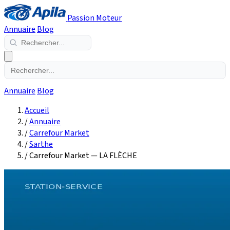
Passion Moteur
Annuaire
Blog
Annuaire
Blog
Accueil
/
Annuaire
/
Carrefour Market
/
Sarthe
/
Carrefour Market — LA FLÈCHE