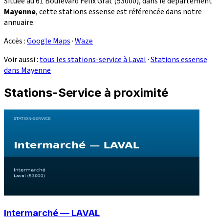
Située au 61 Boulevard Félix Grat (53000), dans le département
Mayenne
, cette stations essense est référencée dans notre
annuaire.
Accès :
Google Maps
·
Waze
Voir aussi :
tous les stations-service à Laval
·
Stations essense
dans Mayenne
Stations-Service à proximité
Intermarché — LAVAL