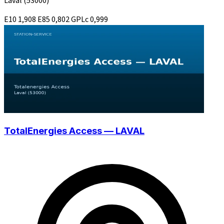
Laval
(53000)
E10
1,908
E85
0,802
GPLc
0,999
TotalEnergies Access — LAVAL