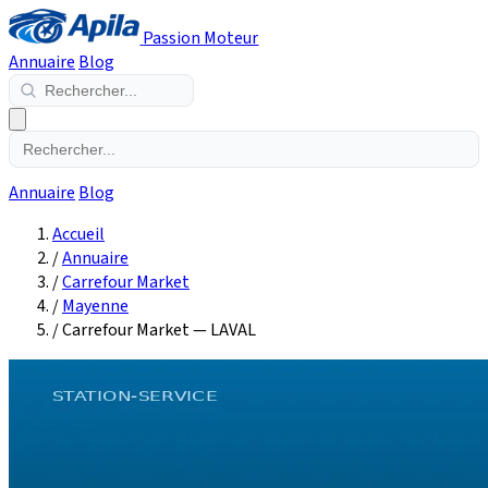
Passion Moteur
Annuaire
Blog
Annuaire
Blog
Accueil
/
Annuaire
/
Carrefour Market
/
Mayenne
/
Carrefour Market — LAVAL