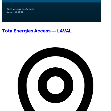
TotalEnergies Access — LAVAL