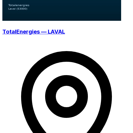
TotalEnergies — LAVAL