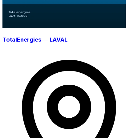
TotalEnergies — LAVAL