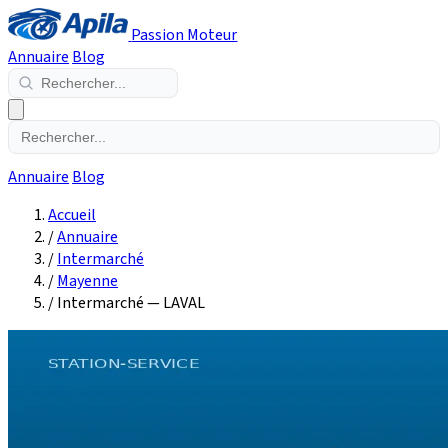
Passion Moteur
Annuaire
Blog
Annuaire
Blog
Accueil
/
Annuaire
/
Intermarché
/
Mayenne
/
Intermarché — LAVAL