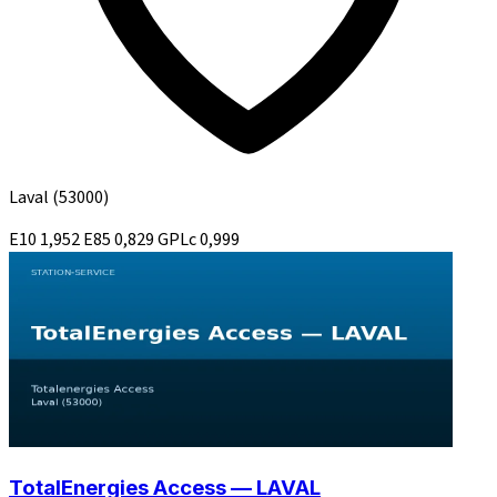
Laval
(53000)
E10
1,952
E85
0,829
GPLc
0,999
TotalEnergies Access — LAVAL