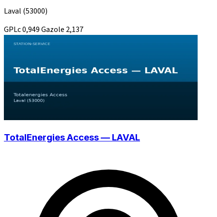
Laval
(53000)
GPLc
0,949
Gazole
2,137
TotalEnergies Access — LAVAL