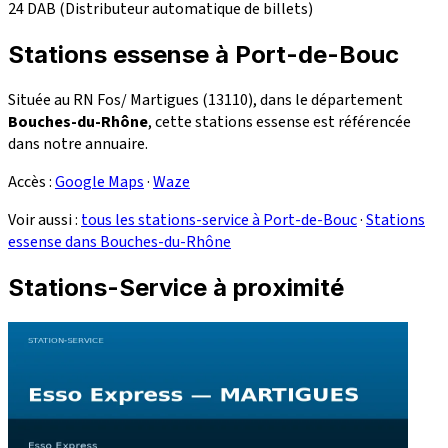
24
DAB (Distributeur automatique de billets)
Stations essense à Port-de-Bouc
Située au RN Fos/ Martigues (13110), dans le département
Bouches-du-Rhône
, cette stations essense est référencée
dans notre annuaire.
Accès :
Google Maps
·
Waze
Voir aussi :
tous les stations-service à Port-de-Bouc
·
Stations
essense dans Bouches-du-Rhône
Stations-Service à proximité