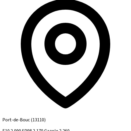
Port-de-Bouc
(13110)
E10
2,090
SP98
2,170
Gazole
2,260