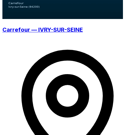
Carrefour — IVRY-SUR-SEINE