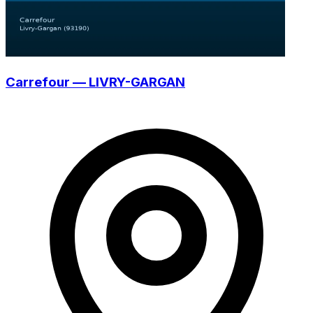
Carrefour — LIVRY-GARGAN