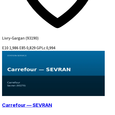
Livry-Gargan
(93190)
E10
1,986
E85
0,829
GPLc
0,994
Carrefour — SEVRAN