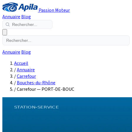
Passion Moteur
Annuaire
Blog
Annuaire
Blog
Accueil
/
Annuaire
/
Carrefour
/
Bouches-du-Rhône
/
Carrefour — PORT-DE-BOUC