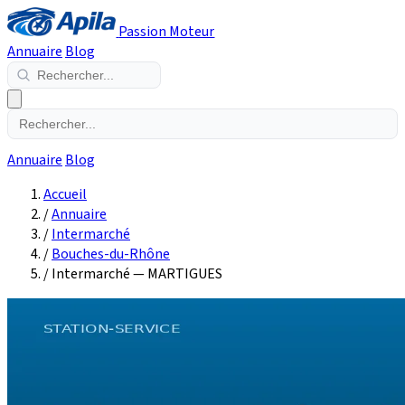
Passion Moteur
Annuaire
Blog
Annuaire
Blog
Accueil
/
Annuaire
/
Intermarché
/
Bouches-du-Rhône
/
Intermarché — MARTIGUES