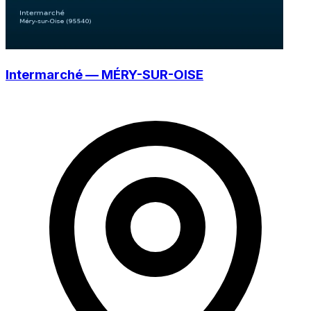
Intermarché — MÉRY-SUR-OISE