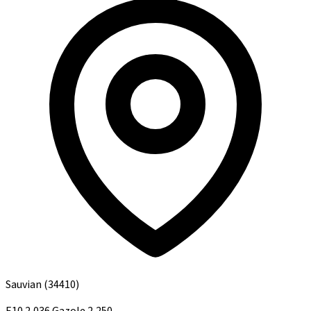
Sauvian
(34410)
E10
2,036
Gazole
2,250