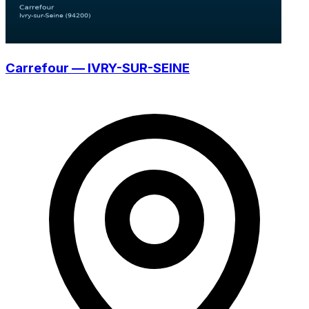
Carrefour — IVRY-SUR-SEINE