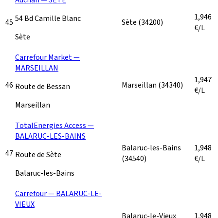
1,946
54 Bd Camille Blanc
45
Sète
(34200)
€/L
Sète
Carrefour Market —
MARSEILLAN
1,947
46
Marseillan
(34340)
Route de Bessan
€/L
Marseillan
TotalEnergies Access —
BALARUC-LES-BAINS
Balaruc-les-Bains
1,948
47
Route de Sète
(34540)
€/L
Balaruc-les-Bains
Carrefour — BALARUC-LE-
VIEUX
Balaruc-le-Vieux
1,948