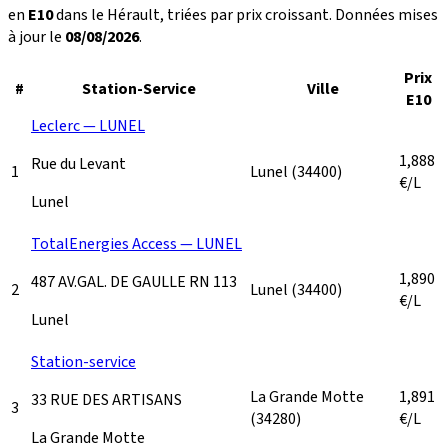
en
E10
dans le Hérault, triées par prix croissant. Données mises
à jour le
08/08/2026
.
Prix
#
Station-Service
Ville
E10
Leclerc — LUNEL
1,888
Rue du Levant
1
Lunel
(34400)
€/L
Lunel
TotalEnergies Access — LUNEL
1,890
487 AV.GAL. DE GAULLE RN 113
2
Lunel
(34400)
€/L
Lunel
Station-service
La Grande Motte
1,891
33 RUE DES ARTISANS
3
(34280)
€/L
La Grande Motte