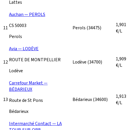
Lattes
Auchan — PEROLS
1,901
CS 50003
11
Perols
(34475)
€/L
Perols
Avia — LODÈVE
1,909
ROUTE DE MONTPELLIER
12
Lodève
(34700)
€/L
Lodève
Carrefour Market —
BÉDARIEUX
1,913
13
Bédarieux
(34600)
Route de St Pons
€/L
Bédarieux
Intermarché Contact — LA
TOUR-SUR-ORB