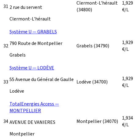
Clermont-L'hérault
1,929
31
2 rue du servent
(34800)
€/L
Clermont-L'hérault
Système U — GRABELS
1,929
790 Route de Montpellier
32
Grabels
(34790)
€/L
Grabels
Système U — LODÈVE
1,929
55 Avenue du Général de Gaulle
33
Lodève
(34700)
€/L
Lodève
TotalEnergies Access —
MONTPELLIER
1,934
34
Montpellier
(34070)
AVENUE DE VANIERES
€/L
Montpellier