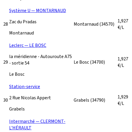
Système U — MONTARNAUD
1,927
Zac du Pradas
28
Montarnaud
(34570)
€/L
Montarnaud
Leclerc — LE BOSC
la méridienne - Autouroute A75
1,927
29
Le Bosc
(34700)
- sortie 54
€/L
Le Bosc
Station-service
1,929
2 Rue Nicolas Appert
30
Grabels
(34790)
€/L
Grabels
Intermarché — CLERMONT-
L'HÉRAULT