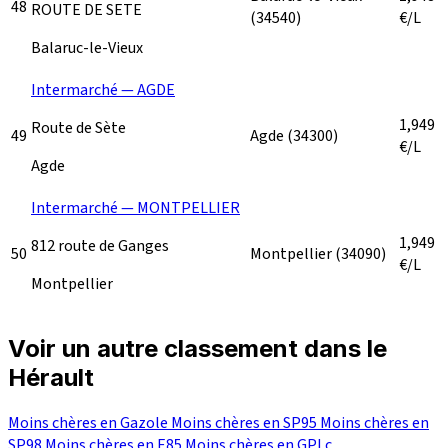
48
ROUTE DE SETE
(34540)
€/L
Balaruc-le-Vieux
Intermarché — AGDE
1,949
Route de Sète
49
Agde
(34300)
€/L
Agde
Intermarché — MONTPELLIER
1,949
812 route de Ganges
50
Montpellier
(34090)
€/L
Montpellier
Voir un autre classement dans le
Hérault
Moins chères en Gazole
Moins chères en SP95
Moins chères en
SP98
Moins chères en E85
Moins chères en GPLc