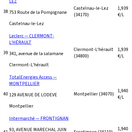
LEZ
Castelnau-le-Lez
1,939
38
753 Route de la Pompignane
(34170)
€/L
Castelnau-le-Lez
Leclerc — CLERMONT-
L'HÉRAULT
Clermont-L'hérault
1,939
39
341, avenue de la salamane
(34800)
€/L
Clermont-L'hérault
TotalEnergies Access —
MONTPELLIER
1,940
40
Montpellier
(34070)
129 AVENUE DE LODEVE
€/L
Montpellier
Intermarché — FRONTIGNAN
1,940
93, AVENUE MARECHAL JUIN
41
Frontignan
(34110)