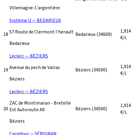
Villemagne-L'argentière
Système U — BEDARIEUX
1,914
57 Route de Clermont l'herault
18
Bedarieux
(34600)
€/L
Bedarieux
Leclerc — BÉZIERS
1,914
Avenue du pech de Valras
19
Béziers
(34500)
€/L
Béziers
Leclerc — BÉZIERS
ZAC de Montimaran - Bretelle
1,914
20
Béziers
(34500)
Est Autoroute A9
€/L
Béziers
Carrefour — SÉRIGNAN