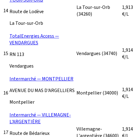
La Tour-sur-Orb
1,913
14
Route de Lodève
(34260)
€/L
La Tour-sur-Orb
TotalEnergies Access —
VENDARGUES
1,914
15
Vendargues
(34740)
RN 113
€/L
Vendargues
Intermarché — MONTPELLIER
1,914
AVENUE DU MAS D'ARGELLIERS
16
Montpellier
(34000)
€/L
Montpellier
Intermarché — VILLEMAGNE-
L'ARGENTIÈRE
Villemagne-
1,914
17
Route de Bédarieux
L'argentière
(34600)
€/L