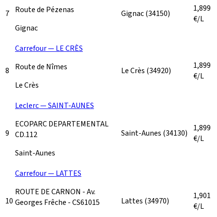
1,899
Route de Pézenas
7
Gignac
(34150)
€/L
Gignac
Carrefour — LE CRÈS
1,899
Route de Nîmes
8
Le Crès
(34920)
€/L
Le Crès
Leclerc — SAINT-AUNES
ECOPARC DEPARTEMENTAL
1,899
9
Saint-Aunes
(34130)
CD.112
€/L
Saint-Aunes
Carrefour — LATTES
ROUTE DE CARNON - Av.
1,901
10
Lattes
(34970)
Georges Frêche - CS61015
€/L