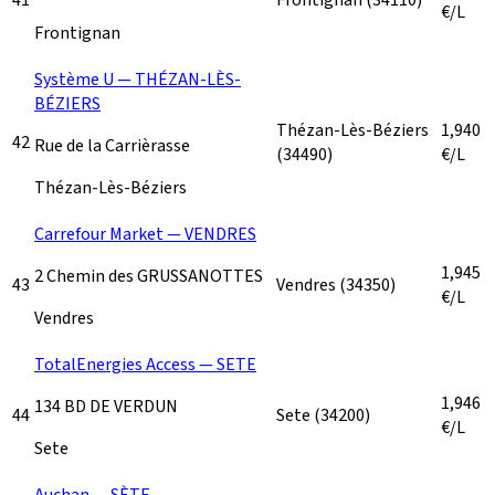
€/L
Frontignan
Système U — THÉZAN-LÈS-
BÉZIERS
Thézan-Lès-Béziers
1,940
42
Rue de la Carrièrasse
(34490)
€/L
Thézan-Lès-Béziers
Carrefour Market — VENDRES
1,945
2 Chemin des GRUSSANOTTES
43
Vendres
(34350)
€/L
Vendres
TotalEnergies Access — SETE
1,946
134 BD DE VERDUN
44
Sete
(34200)
€/L
Sete
Auchan — SÈTE