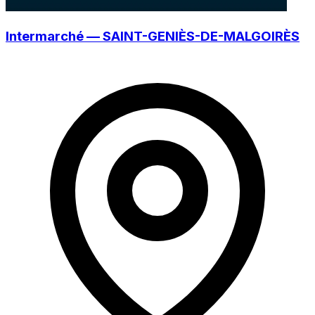
Intermarché — SAINT-GENIÈS-DE-MALGOIRÈS