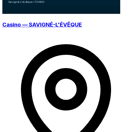
Casino — SAVIGNÉ-L'ÉVÊQUE