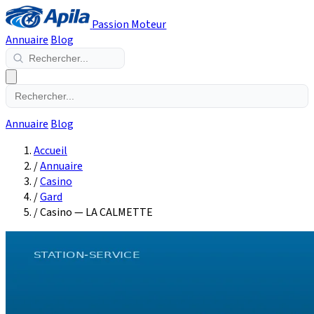
Passion Moteur
Annuaire
Blog
Annuaire
Blog
Accueil
/
Annuaire
/
Casino
/
Gard
/
Casino — LA CALMETTE