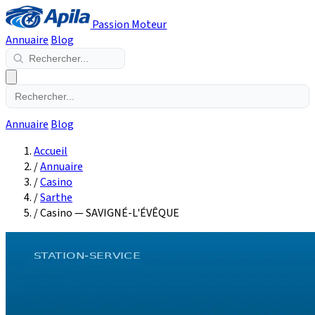
Passion Moteur
Annuaire
Blog
Annuaire
Blog
Accueil
/
Annuaire
/
Casino
/
Sarthe
/
Casino — SAVIGNÉ-L'ÉVÊQUE