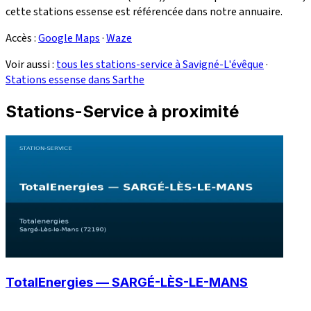
cette stations essense est référencée dans notre annuaire.
Accès :
Google Maps
·
Waze
Voir aussi :
tous les stations-service à Savigné-L'évêque
·
Stations essense dans Sarthe
Stations-Service à proximité
TotalEnergies — SARGÉ-LÈS-LE-MANS