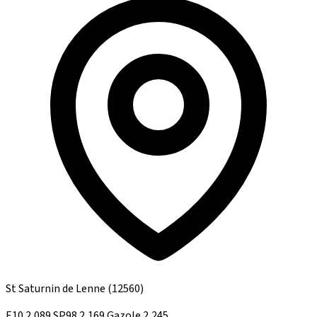
St Saturnin de Lenne
(12560)
E10
2,089
SP98
2,169
Gazole
2,245