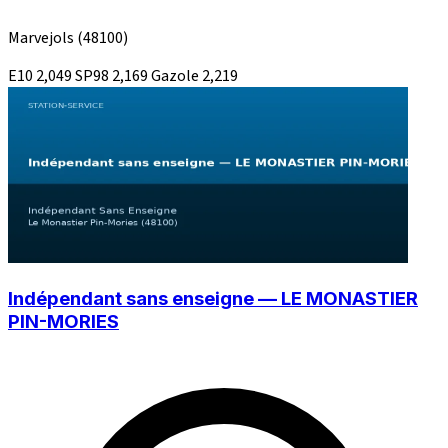
Marvejols
(48100)
E10
2,049
SP98
2,169
Gazole
2,219
Indépendant sans enseigne — LE MONASTIER
PIN-MORIES