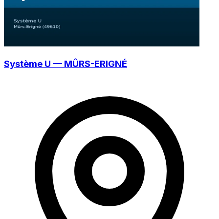
Système U — MÛRS-ERIGNÉ