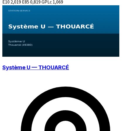
E10
2,019
E85
0,819
GPLc
1,069
Système U — THOUARCÉ