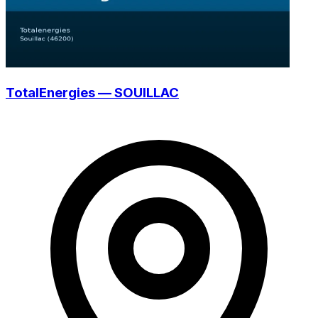
TotalEnergies — SOUILLAC