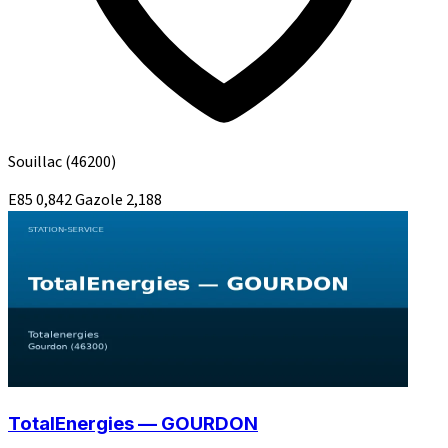
Souillac
(46200)
E85
0,842
Gazole
2,188
TotalEnergies — GOURDON