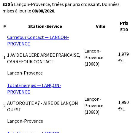
E10
à Lançon-Provence, triées par prix croissant. Données
mises à jour le
08/08/2026
.
Prix
#
Station-Service
Ville
E10
Carrefour Contact — LANCON-
PROVENCE
Lancon-
1,979
1 AV DE LA 1ERE ARMEE FRANCAISE,
1
Provence
€/L
CARREFOUR CONTACT
(13680)
Lancon-Provence
TotalEnergies — LANÇON-
PROVENCE
Lançon-
1,990
AUTOROUTE A7 - AIRE DE LANÇON
2
Provence
€/L
OUEST
(13680)
Lançon-Provence