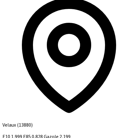
Velaux
(13880)
E10
1,999
E85
0,828
Gazole
2,199