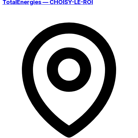
TotalEnergies — CHOISY-LE-ROI