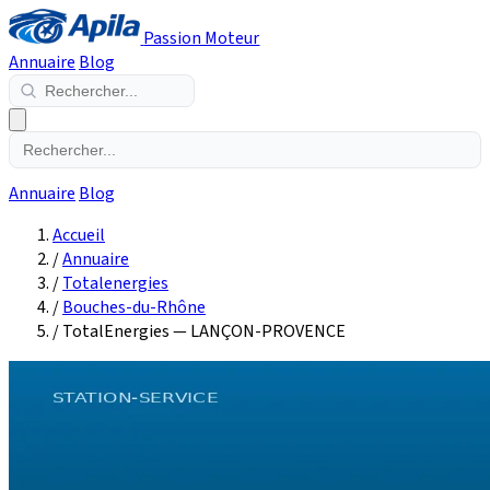
Passion Moteur
Annuaire
Blog
Annuaire
Blog
Accueil
/
Annuaire
/
Totalenergies
/
Bouches-du-Rhône
/
TotalEnergies — LANÇON-PROVENCE