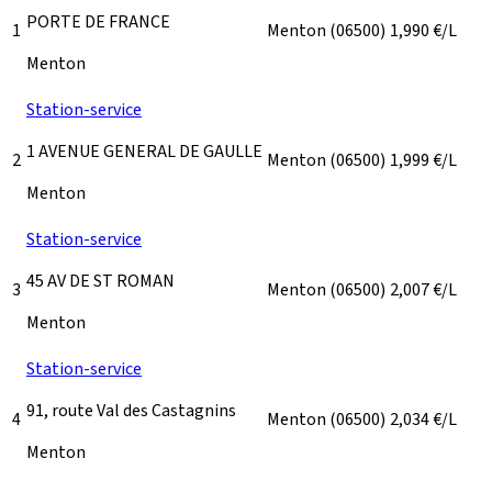
PORTE DE FRANCE
1
Menton
(06500)
1,990
€/L
Menton
Station-service
1 AVENUE GENERAL DE GAULLE
2
Menton
(06500)
1,999
€/L
Menton
Station-service
45 AV DE ST ROMAN
3
Menton
(06500)
2,007
€/L
Menton
Station-service
91, route Val des Castagnins
4
Menton
(06500)
2,034
€/L
Menton