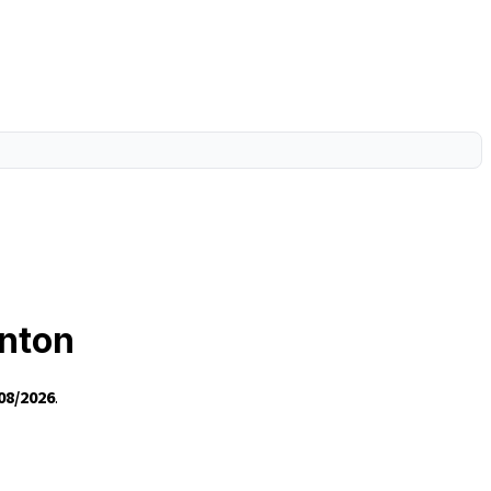
enton
08/2026
.