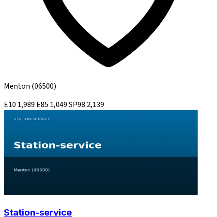
Menton
(06500)
E10
1,989
E85
1,049
SP98
2,139
Station-service