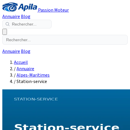
Passion Moteur
Annuaire
Blog
Annuaire
Blog
Accueil
/
Annuaire
/
Alpes-Maritimes
/
Station-service