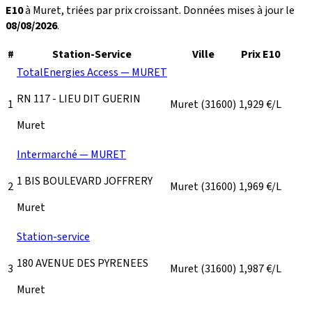
E10
à Muret, triées par prix croissant. Données mises à jour le
08/08/2026
.
#
Station-Service
Ville
Prix E10
TotalEnergies Access — MURET
RN 117 - LIEU DIT GUERIN
1
Muret
(31600)
1,929
€/L
Muret
Intermarché — MURET
1 BIS BOULEVARD JOFFRERY
2
Muret
(31600)
1,969
€/L
Muret
Station-service
180 AVENUE DES PYRENEES
3
Muret
(31600)
1,987
€/L
Muret