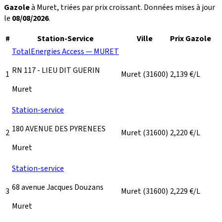
Gazole
à Muret, triées par prix croissant. Données mises à jour
le
08/08/2026
.
#
Station-Service
Ville
Prix Gazole
TotalEnergies Access — MURET
RN 117 - LIEU DIT GUERIN
1
Muret
(31600)
2,139
€/L
Muret
Station-service
180 AVENUE DES PYRENEES
2
Muret
(31600)
2,220
€/L
Muret
Station-service
68 avenue Jacques Douzans
3
Muret
(31600)
2,229
€/L
Muret