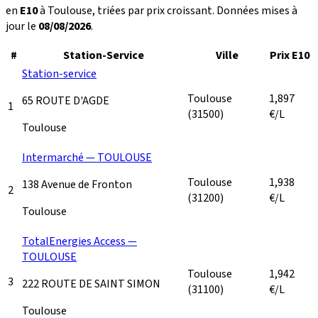
en
E10
à Toulouse, triées par prix croissant. Données mises à
jour le
08/08/2026
.
#
Station-Service
Ville
Prix E10
Station-service
Toulouse
1,897
65 ROUTE D'AGDE
1
(31500)
€/L
Toulouse
Intermarché — TOULOUSE
Toulouse
1,938
138 Avenue de Fronton
2
(31200)
€/L
Toulouse
TotalEnergies Access —
TOULOUSE
Toulouse
1,942
3
222 ROUTE DE SAINT SIMON
(31100)
€/L
Toulouse