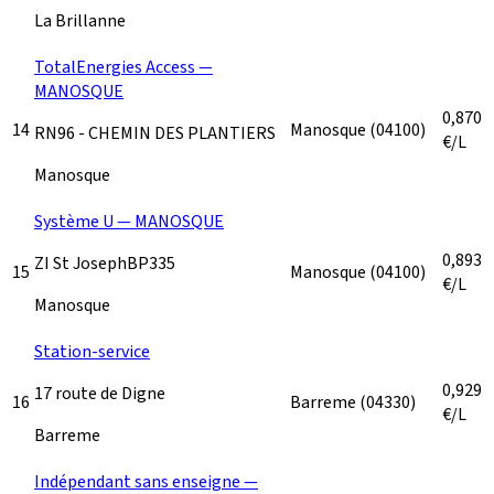
La Brillanne
TotalEnergies Access —
MANOSQUE
0,870
14
Manosque
(04100)
RN96 - CHEMIN DES PLANTIERS
€/L
Manosque
Système U — MANOSQUE
0,893
ZI St JosephBP335
15
Manosque
(04100)
€/L
Manosque
Station-service
0,929
17 route de Digne
16
Barreme
(04330)
€/L
Barreme
Indépendant sans enseigne —