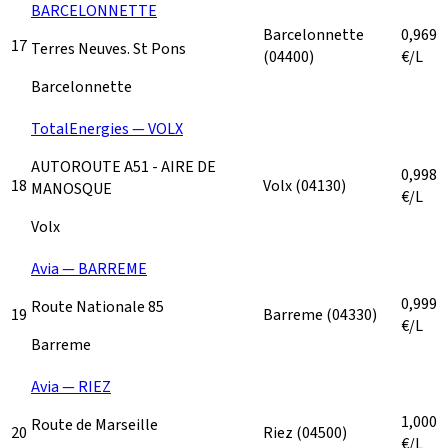
BARCELONNETTE
Barcelonnette
0,969
17
Terres Neuves. St Pons
(04400)
€/L
Barcelonnette
TotalEnergies — VOLX
AUTOROUTE A51 - AIRE DE
0,998
18
Volx
(04130)
MANOSQUE
€/L
Volx
Avia — BARREME
0,999
Route Nationale 85
19
Barreme
(04330)
€/L
Barreme
Avia — RIEZ
1,000
Route de Marseille
20
Riez
(04500)
€/L