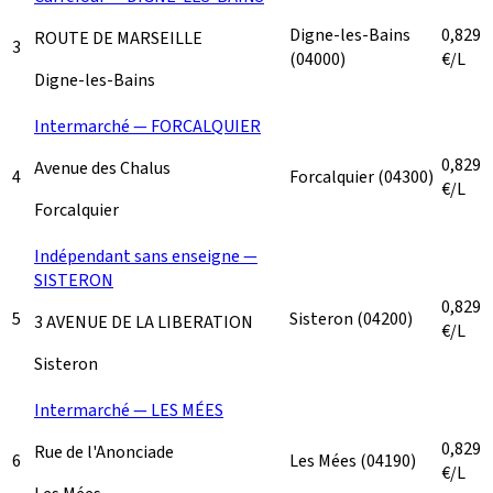
Digne-les-Bains
0,829
ROUTE DE MARSEILLE
3
(04000)
€/L
Digne-les-Bains
Intermarché — FORCALQUIER
0,829
Avenue des Chalus
4
Forcalquier
(04300)
€/L
Forcalquier
Indépendant sans enseigne —
SISTERON
0,829
5
Sisteron
(04200)
3 AVENUE DE LA LIBERATION
€/L
Sisteron
Intermarché — LES MÉES
0,829
Rue de l'Anonciade
6
Les Mées
(04190)
€/L