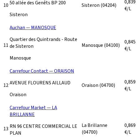
0,839
50 allée des Genêts BP 200
10
Sisteron
(04204)
€/L
Sisteron
Auchan — MANOSQUE
Quartier des Quintrands - Route
0,845
11
Manosque
(04100)
de Sisteron
€/L
Manosque
Carrefour Contact — ORAISON
0,859
AVENUE FLOURENS AILLAUD
12
Oraison
(04700)
€/L
Oraison
Carrefour Market — LA
BRILLANNE
La Brillanne
0,869
RN 96 CENTRE COMMERCIAL LE
13
(04700)
€/L
PLAN