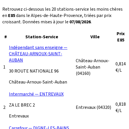
Retrouvez ci-dessous les 20 stations-service les moins chères
en
E85
dans le Alpes-de-Haute-Provence, triées par prix
croissant. Données mises à jour le
07/08/2026
.
Prix
#
Station-Service
Ville
E85
Indépendant sans enseigne —
CHÂTEAU-ARNOUX-SAINT-
AUBAN
Château-Arnoux-
0,814
1
Saint-Auban
€/L
30 ROUTE NATIONALE 96
(04160)
Château-Arnoux-Saint-Auban
Intermarché — ENTREVAUX
0,818
ZA LE BREC 2
2
Entrevaux
(04320)
€/L
Entrevaux
Carrefour — DIGNE-LES-BAINS