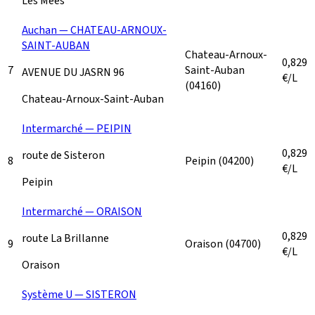
Les Mées
Auchan — CHATEAU-ARNOUX-
SAINT-AUBAN
Chateau-Arnoux-
0,829
7
Saint-Auban
AVENUE DU JASRN 96
€/L
(04160)
Chateau-Arnoux-Saint-Auban
Intermarché — PEIPIN
0,829
route de Sisteron
8
Peipin
(04200)
€/L
Peipin
Intermarché — ORAISON
0,829
route La Brillanne
9
Oraison
(04700)
€/L
Oraison
Système U — SISTERON